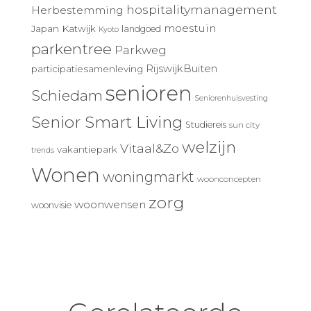
hospitalitymanagement
Herbestemming
moestuin
Japan
Katwijk
landgoed
Kyoto
parkentree
Parkweg
RijswijkBuiten
participatiesamenleving
senioren
Schiedam
Seniorenhuisvesting
Senior Smart Living
Studiereis
sun city
welzijn
Vitaal&Zo
vakantiepark
trends
Wonen
woningmarkt
woonconcepten
zorg
woonwensen
woonvisie