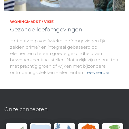
WONINGMARKT / VISIE
Gezonde leefomgevingen
Het ontwerp van fysieke leefomgevingen lijkt
zelden primair en integraal gebaseerd op
elementen die een goede gezondheid van
bewoners centraal stellen. Natuurlijk zijn er buurten
met prachtig groen of wijken met bijzondere
ontmoetingsplekken – elementen
Lees verder
Onze concepten