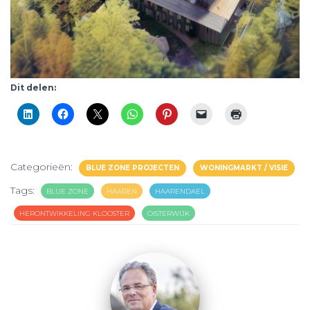
Dit delen:
Categorieën:
BLUE ZONE PROJECTEN
WONINGMARKT / VISIE
Tags:
BLUE ZONE
HAAREN
HAARENDAEL
HERONTWIKKELING KLOOSTER
OISTERWIJK