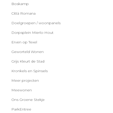
Boskamp
Città Romana
Doelgroepen / woonpanels
Dorpsplein Mierlo-Hout
Erven op Texel
Geworteld Wonen
Grijs Kleurt de Stad
Kronkels en Spinsels
Meer projecten
Meewonen
Ons Groene Stekje
ParkEntree