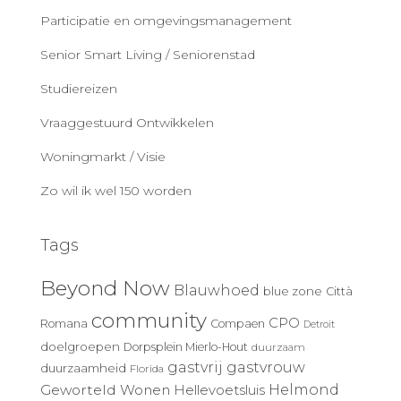
Participatie en omgevingsmanagement
Senior Smart Living / Seniorenstad
Studiereizen
Vraaggestuurd Ontwikkelen
Woningmarkt / Visie
Zo wil ik wel 150 worden
Tags
Beyond Now
Blauwhoed
blue zone
Città
community
CPO
Romana
Compaen
Detroit
doelgroepen
Dorpsplein Mierlo-Hout
duurzaam
gastvrij
gastvrouw
duurzaamheid
Florida
Geworteld Wonen
Helmond
Hellevoetsluis