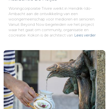
Woningcorporatie Trivire werkt in Hendrik-Ido-
Ambacht aan de ontwikkeling van een
woongemeenschap voor medioren en senioren.
Vanuit Beyond Now begeleiden we het project
waar het gaat om community, organisatie en
cocreatie. Kokon is de architect van
Lees verder