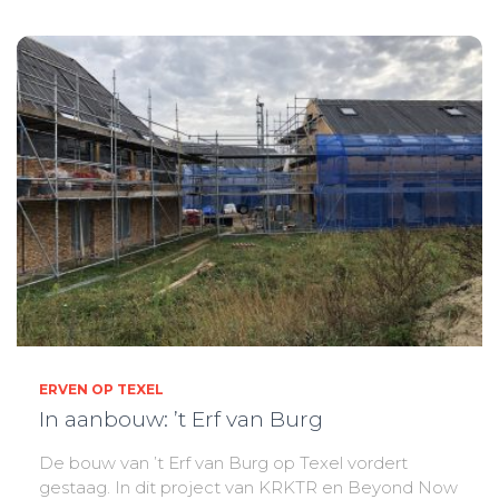
ERVEN OP TEXEL
In aanbouw: ’t Erf van Burg
De bouw van ’t Erf van Burg op Texel vordert
gestaag. In dit project van KRKTR en Beyond Now