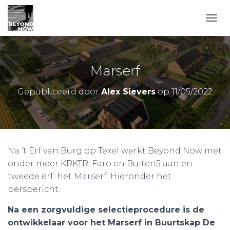
TOGG
Marserf
Gepubliceerd door
Alex Sievers
op
11/05/2022
Na ’t Erf van Burg op Texel werkt Beyond Now met
onder meer KRKTR, Faro en Buiten5 aan en
tweede erf: het Marserf. Hieronder het
persbericht.
Na een zorgvuldige selectieprocedure is de
ontwikkelaar voor het Marserf in Buurtskap De