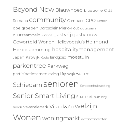
Beyond Now
Blauwhoed
blue zone
Città
community
CPO
Romana
Compaen
Detroit
doelgroepen
Dorpsplein Mierlo-Hout
duurzaam
gastvrij
gastvrouw
duurzaamheid
Florida
Geworteld Wonen
Helmond
Hellevoetsluis
hospitalitymanagement
Herbestemming
moestuin
Japan
Katwijk
landgoed
Kyoto
parkentree
Parkweg
RijswijkBuiten
participatiesamenleving
senioren
Schiedam
Seniorenhuisvesting
Senior Smart Living
Studiereis
sun city
welzijn
Vitaal&Zo
vakantiepark
trends
Wonen
woningmarkt
woonconcepten