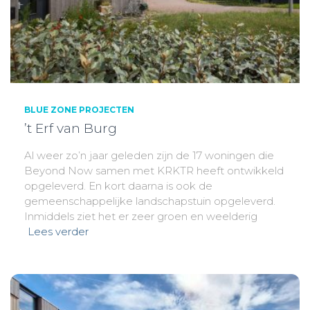
BLUE ZONE PROJECTEN
’t Erf van Burg
Al weer zo’n jaar geleden zijn de 17 woningen die
Beyond Now samen met KRKTR heeft ontwikkeld
opgeleverd. En kort daarna is ook de
gemeenschappelijke landschapstuin opgeleverd.
Inmiddels ziet het er zeer groen en weelderig
Lees verder