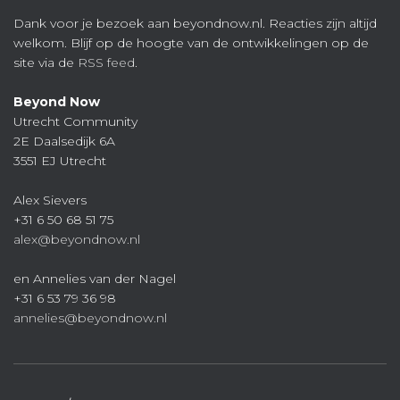
Dank voor je bezoek aan beyondnow.nl. Reacties zijn altijd
welkom. Blijf op de hoogte van de ontwikkelingen op de
site via de
RSS feed
.
Beyond Now
Utrecht Community
2E Daalsedijk 6A
3551 EJ Utrecht
Alex Sievers
+31 6 50 68 51 75
alex@beyondnow.nl
en Annelies van der Nagel
+31 6 53 79 36 98
annelies@beyondnow.nl