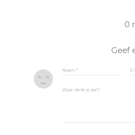
0 
Geef 
Naam
*
E-
Waar denk je aan?