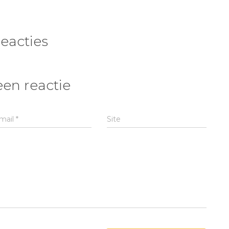
reacties
een reactie
mail
*
Site