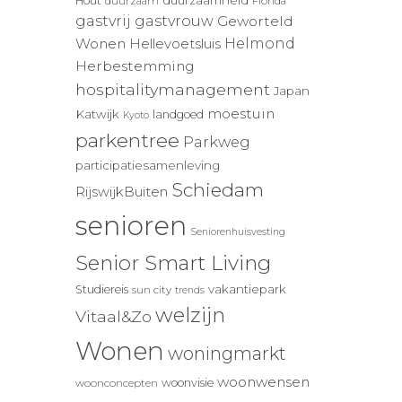
duurzaamheid
Hout
duurzaam
Florida
gastvrij
gastvrouw
Geworteld
Wonen
Helmond
Hellevoetsluis
Herbestemming
hospitalitymanagement
Japan
moestuin
Katwijk
landgoed
Kyoto
parkentree
Parkweg
participatiesamenleving
Schiedam
RijswijkBuiten
senioren
Seniorenhuisvesting
Senior Smart Living
vakantiepark
Studiereis
sun city
trends
welzijn
Vitaal&Zo
Wonen
woningmarkt
woonwensen
woonvisie
woonconcepten