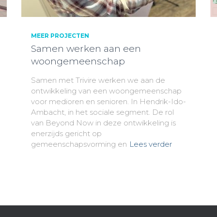
MEER PROJECTEN
Samen werken aan een
woongemeenschap
Samen met Trivire werken we aan de
ontwikkeling van een woongemeenschap
voor medioren en senioren. In Hendrik-Ido-
Ambacht, in het sociale segment. De rol
van Beyond Now in deze ontwikkeling is
enerzijds gericht op
gemeenschapsvorming en
Lees verder