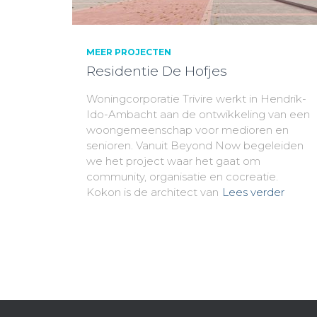
MEER PROJECTEN
Residentie De Hofjes
Woningcorporatie Trivire werkt in Hendrik-
Ido-Ambacht aan de ontwikkeling van een
woongemeenschap voor medioren en
senioren. Vanuit Beyond Now begeleiden
we het project waar het gaat om
community, organisatie en cocreatie.
Kokon is de architect van
Lees verder