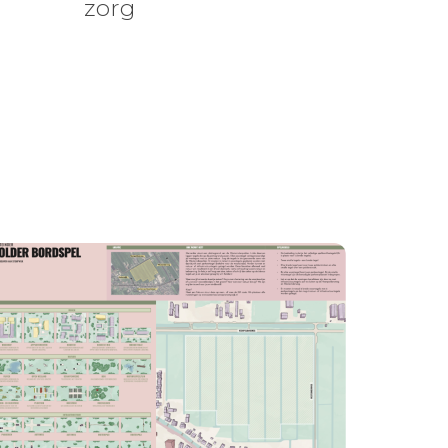
zorg
n