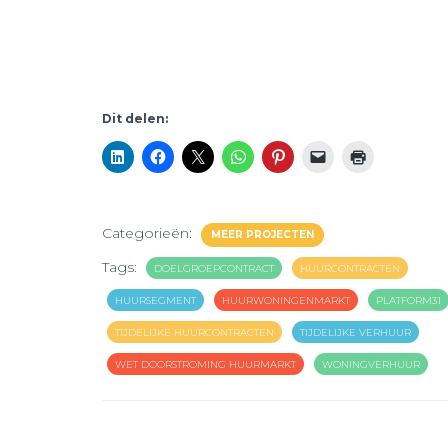
Dit delen:
Categorieën:
MEER PROJECTEN
Tags:
DOELGROEPCONTRACT
HUURCONTRACTEN
HUURSEGMENT
HUURWONINGENMARKT
PLATFORM31
TIJDELIJKE HUURCONTRACTEN
TIJDELIJKE VERHUUR
WET DOORSTROMING HUURMARKT
WONINGVERHUUR