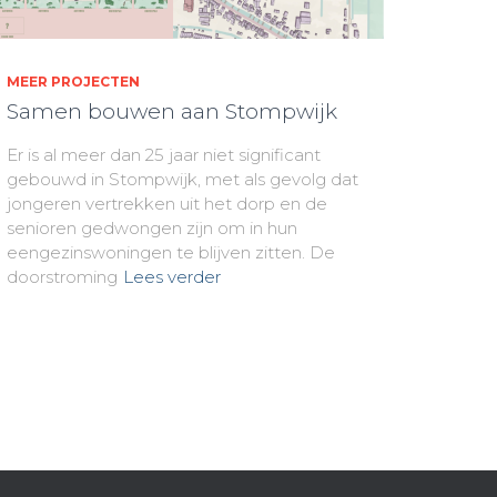
MEER PROJECTEN
Samen bouwen aan Stompwijk
Er is al meer dan 25 jaar niet significant
gebouwd in Stompwijk, met als gevolg dat
jongeren vertrekken uit het dorp en de
senioren gedwongen zijn om in hun
eengezinswoningen te blijven zitten. De
doorstroming
Lees verder