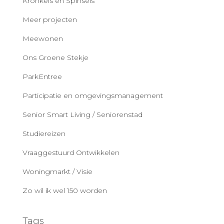
Kronkels en Spinsels
Meer projecten
Meewonen
Ons Groene Stekje
ParkEntree
Participatie en omgevingsmanagement
Senior Smart Living / Seniorenstad
Studiereizen
Vraaggestuurd Ontwikkelen
Woningmarkt / Visie
Zo wil ik wel 150 worden
Tags