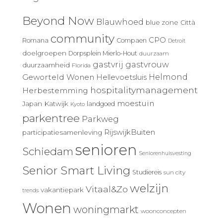
Beyond Now
Blauwhoed
blue zone
Città
community
CPO
Romana
Compaen
Detroit
doelgroepen
Dorpsplein Mierlo-Hout
duurzaam
gastvrij
gastvrouw
duurzaamheid
Florida
Geworteld Wonen
Helmond
Hellevoetsluis
hospitalitymanagement
Herbestemming
moestuin
Japan
Katwijk
landgoed
Kyoto
parkentree
Parkweg
RijswijkBuiten
participatiesamenleving
senioren
Schiedam
Seniorenhuisvesting
Senior Smart Living
Studiereis
sun city
welzijn
Vitaal&Zo
vakantiepark
trends
Wonen
woningmarkt
woonconcepten