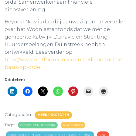
orde. Samenwerken aan financiële
dienstverlening.
Beyond Now is daarbij aanwezig om te vertellen
over het Woonlastenfonds dat we met de
gemeente Katwijk, Dunavie en Stichting
Huurdersbelangen Duinstreek hebben
ontwikkeld. Lees verder op
http://www.platform31.nl/agenda/de-financiele-
basis-op-orde
Dit delen:
Categorieën:
MEER PROJECTEN
Tags:
G32-STEDENNETWERK
PLATFORM31
SAMENWERKEN AAN FINANCIËLE DIENSTVERLENING
VNG