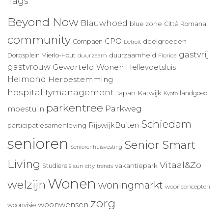
Tags
Beyond Now
Blauwhoed
blue zone
Città Romana
community
CPO
doelgroepen
Compaen
Detroit
gastvrij
duurzaamheid
Dorpsplein Mierlo-Hout
duurzaam
Florida
gastvrouw
Geworteld Wonen
Hellevoetsluis
Helmond
Herbestemming
hospitalitymanagement
Japan
Katwijk
landgoed
Kyoto
parkentree
Parkweg
moestuin
Schiedam
RijswijkBuiten
participatiesamenleving
senioren
Senior Smart
Seniorenhuisvesting
Living
Vitaal&Zo
vakantiepark
Studiereis
sun city
trends
Wonen
welzijn
woningmarkt
woonconcepten
zorg
woonwensen
woonvisie