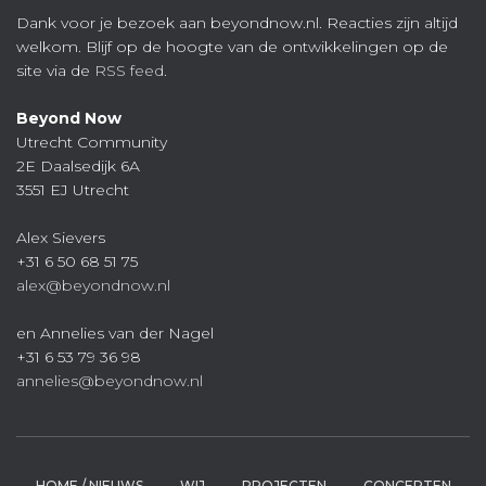
Dank voor je bezoek aan beyondnow.nl. Reacties zijn altijd
welkom. Blijf op de hoogte van de ontwikkelingen op de
site via de
RSS feed
.
Beyond Now
Utrecht Community
2E Daalsedijk 6A
3551 EJ Utrecht
Alex Sievers
+31 6 50 68 51 75
alex@beyondnow.nl
en Annelies van der Nagel
+31 6 53 79 36 98
annelies@beyondnow.nl
HOME / NIEUWS
WIJ
PROJECTEN
CONCEPTEN