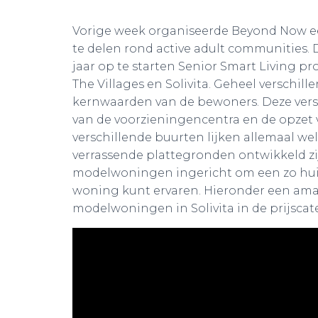
Vorige week organiseerde Beyond Now een 
te delen rond active adult communities. 
jaar op te starten Senior Smart Living p
The Villages en Solivita. Geheel verschil
kernwaarden van de bewoners. Deze versc
van de voorzieningencentra en de opzet
verschillende buurten lijken allemaal wel
verrassende plattegronden ontwikkeld zij
modelwoningen ingericht om een zo huise
woning kunt ervaren. Hieronder een ama
modelwoningen in Solivita in de prijscate