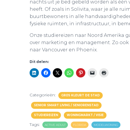
nachts uit je bed gebeld worden als éé
heeft. Of zoals in Solivita, waar je alle r
buurtbewoners in alle handvaardigheden d
fysieke ruimten, in infrastructuur, in bem
Onze studiereizen naar Noord Amerika ga
over marketing en management. Zo ook in
naar Vancouver en Phoenix.
Dit delen:
Categorieën:
GRIJS KLEURT DE STAD
SENIOR SMART LIVING / SENIORENSTAD
STUDIEREIZEN
WONINGMARKT / VISIE
Tags:
ACTIVE ADULT
FLORIDA
MODELWONING