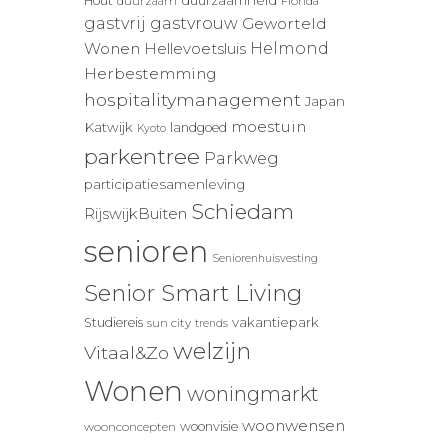
duurzaamheid
Hout
duurzaam
Florida
gastvrij
gastvrouw
Geworteld
Wonen
Helmond
Hellevoetsluis
Herbestemming
hospitalitymanagement
Japan
moestuin
Katwijk
landgoed
Kyoto
parkentree
Parkweg
participatiesamenleving
Schiedam
RijswijkBuiten
senioren
Seniorenhuisvesting
Senior Smart Living
vakantiepark
Studiereis
sun city
trends
welzijn
Vitaal&Zo
Wonen
woningmarkt
woonwensen
woonvisie
woonconcepten