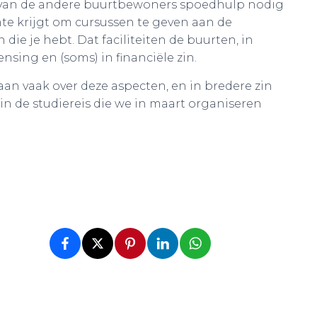
n van de andere buurtbewoners spoedhulp nodig
uimte krijgt om cursussen te geven aan de
ie je hebt. Dat faciliteiten de buurten, in
ensing en (soms) in financiële zin.
an vaak over deze aspecten, en in bredere zin
 de studiereis die we in maart organiseren