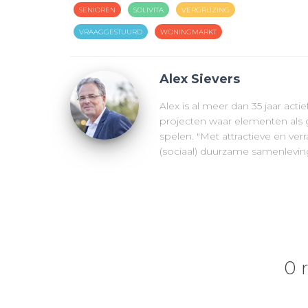
SENIOREN
SOLIVITA
VERGRIJZING
VRAAGGESTUURD
WONINGMARKT
Alex Sievers
Alex is al meer dan 35 jaar acti
projecten waar elementen als g
spelen. "Met attractieve en v
(sociaal) duurzame samenleving
0 