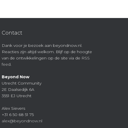
Contact
Dank voor je bezoek aan beyondnow.nl.
Reacties zijn altijd welkom. Blijf op de hoogte
van de ontwikkelingen op de site via de
RSS
feed
.
Beyond Now
Utrecht Community
2E Daalsedijk 6A
3551 EJ Utrecht
Alex Sievers
+31 6 50 68 51 75
alex@beyondnow.nl