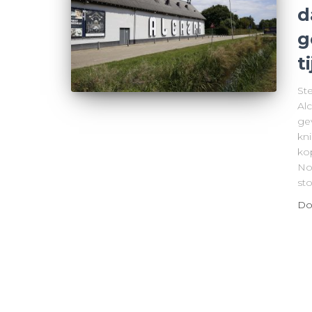
d
g
t
St
Alc
ge
kn
ko
No
st
Do