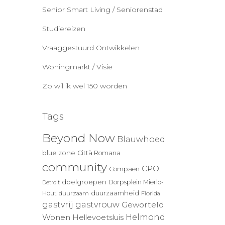
Senior Smart Living / Seniorenstad
Studiereizen
Vraaggestuurd Ontwikkelen
Woningmarkt / Visie
Zo wil ik wel 150 worden
Tags
Beyond Now
Blauwhoed
blue zone
Città Romana
community
CPO
Compaen
doelgroepen
Dorpsplein Mierlo-
Detroit
duurzaamheid
Hout
duurzaam
Florida
gastvrij
gastvrouw
Geworteld
Wonen
Helmond
Hellevoetsluis