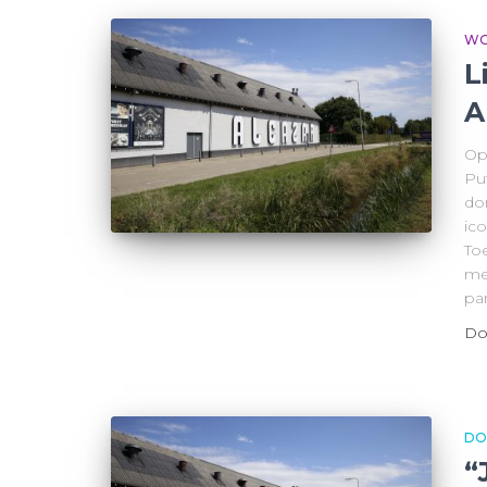
WO
L
A
Op 
Pu
do
ic
To
me
pa
Do
DO
“