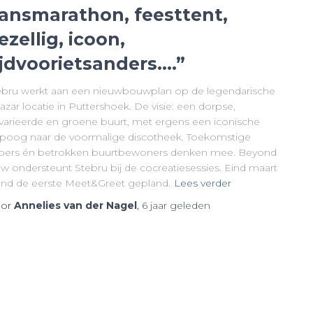
ansmarathon, feesttent,
ezellig, icoon,
ijdvoorietsanders….”
ebru werkt aan een nieuwbouwplan op de legendarische
azar locatie in Puttershoek. De visie: een dorpse,
varieerde en groene buurt, met ergens een iconische
ipoog naar de voormalige discotheek. Toekomstige
pers én betrokken buurtbewoners denken mee. Beyond
w ondersteunt Stebru bij de cocreatiesessies. Eind maart
ond de eerste Meet&Greet gepland.
Lees verder
or
Annelies van der Nagel
,
6 jaar
geleden