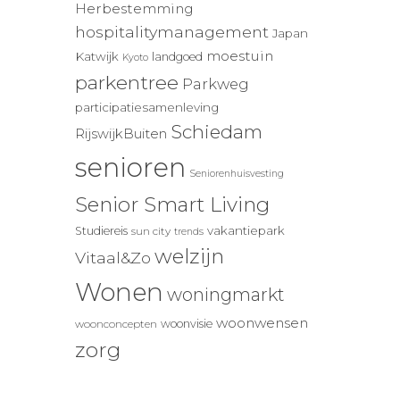
Herbestemming
hospitalitymanagement
Japan
moestuin
Katwijk
landgoed
Kyoto
parkentree
Parkweg
participatiesamenleving
Schiedam
RijswijkBuiten
senioren
Seniorenhuisvesting
Senior Smart Living
vakantiepark
Studiereis
sun city
trends
welzijn
Vitaal&Zo
Wonen
woningmarkt
woonwensen
woonvisie
woonconcepten
zorg