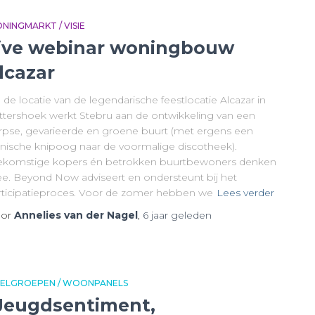
NINGMARKT / VISIE
ive webinar woningbouw
lcazar
de locatie van de legendarische feestlocatie Alcazar in
ttershoek werkt Stebru aan de ontwikkeling van een
rpse, gevarieerde en groene buurt (met ergens een
onische knipoog naar de voormalige discotheek).
ekomstige kopers én betrokken buurtbewoners denken
e. Beyond Now adviseert en ondersteunt bij het
rticipatieproces. Voor de zomer hebben we
Lees verder
or
Annelies van der Nagel
,
6 jaar
geleden
ELGROEPEN / WOONPANELS
Jeugdsentiment,