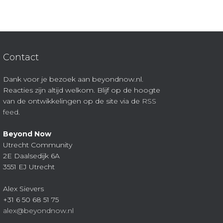
Contact
Dank voor je bezoek aan beyondnow.nl.
Reacties zijn altijd welkom. Blijf op de hoogte
van de ontwikkelingen op de site via de
RSS
feed
.
Beyond Now
Utrecht Community
2E Daalsedijk 6A
3551 EJ Utrecht
Alex Sievers
+31 6 50 68 51 75
alex@beyondnow.nl