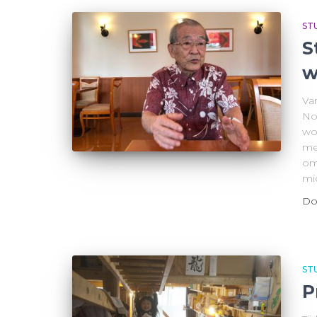
ST
S
w
Va
No
wo
mee
om
mi
Do
ST
P