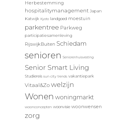
Herbestemming
hospitalitymanagement
Japan
moestuin
Katwijk
landgoed
Kyoto
parkentree
Parkweg
participatiesamenleving
Schiedam
RijswijkBuiten
senioren
Seniorenhuisvesting
Senior Smart Living
vakantiepark
Studiereis
sun city
trends
welzijn
Vitaal&Zo
Wonen
woningmarkt
woonwensen
woonvisie
woonconcepten
zorg