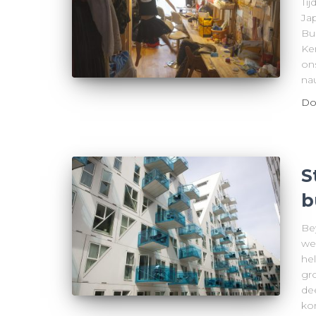
Ti
Ja
Bui
Ke
on
na
Do
S
b
Bey
we
he
gro
de
ko