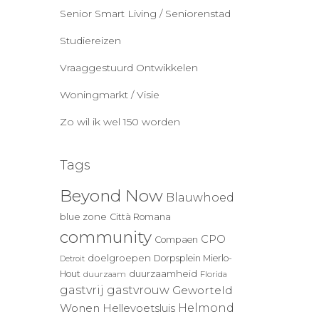
Senior Smart Living / Seniorenstad
Studiereizen
Vraaggestuurd Ontwikkelen
Woningmarkt / Visie
Zo wil ik wel 150 worden
Tags
Beyond Now
Blauwhoed
blue zone
Città Romana
community
CPO
Compaen
doelgroepen
Dorpsplein Mierlo-
Detroit
duurzaamheid
Hout
duurzaam
Florida
gastvrij
gastvrouw
Geworteld
Wonen
Helmond
Hellevoetsluis