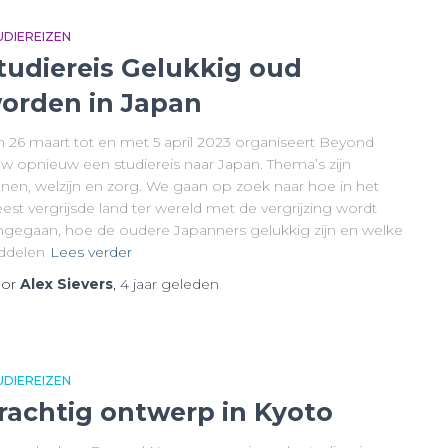
UDIEREIZEN
tudiereis Gelukkig oud
orden in Japan
n 26 maart tot en met 5 april 2023 organiseert Beyond
w opnieuw een studiereis naar Japan. Thema’s zijn
nen, welzijn en zorg. We gaan op zoek naar hoe in het
st vergrijsde land ter wereld met de vergrijzing wordt
gegaan, hoe de oudere Japanners gelukkig zijn en welke
ddelen
Lees verder
or
Alex Sievers
,
4 jaar
geleden
UDIEREIZEN
rachtig ontwerp in Kyoto