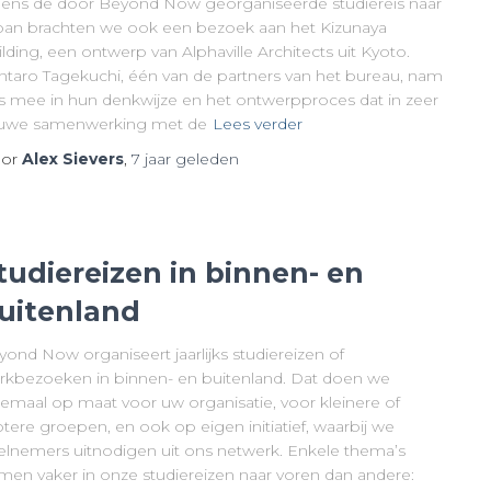
jdens de door Beyond Now georganiseerde studiereis naar
pan brachten we ook een bezoek aan het Kizunaya
lding, een ontwerp van Alphaville Architects uit Kyoto.
ntaro Tagekuchi, één van de partners van het bureau, nam
s mee in hun denkwijze en het ontwerpproces dat in zeer
uwe samenwerking met de
Lees verder
or
Alex Sievers
,
7 jaar
geleden
tudiereizen in binnen- en
uitenland
ond Now organiseert jaarlijks studiereizen of
rkbezoeken in binnen- en buitenland. Dat doen we
lemaal op maat voor uw organisatie, voor kleinere of
tere groepen, en ook op eigen initiatief, waarbij we
elnemers uitnodigen uit ons netwerk. Enkele thema’s
men vaker in onze studiereizen naar voren dan andere: