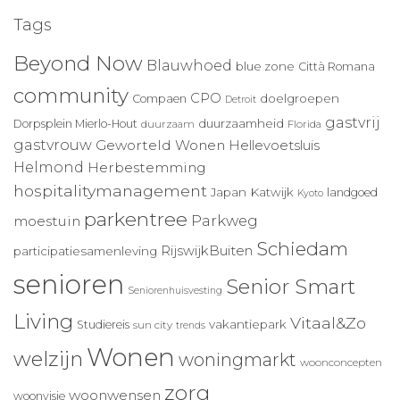
Tags
Beyond Now
Blauwhoed
blue zone
Città Romana
community
CPO
doelgroepen
Compaen
Detroit
gastvrij
duurzaamheid
Dorpsplein Mierlo-Hout
duurzaam
Florida
gastvrouw
Geworteld Wonen
Hellevoetsluis
Helmond
Herbestemming
hospitalitymanagement
Japan
Katwijk
landgoed
Kyoto
parkentree
Parkweg
moestuin
Schiedam
RijswijkBuiten
participatiesamenleving
senioren
Senior Smart
Seniorenhuisvesting
Living
Vitaal&Zo
vakantiepark
Studiereis
sun city
trends
Wonen
welzijn
woningmarkt
woonconcepten
zorg
woonwensen
woonvisie