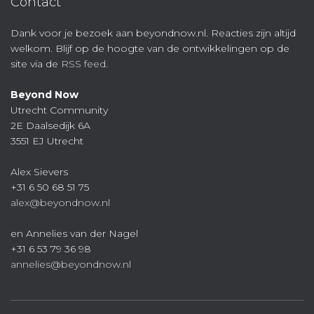
Contact
Dank voor je bezoek aan beyondnow.nl. Reacties zijn altijd
welkom. Blijf op de hoogte van de ontwikkelingen op de
site via de
RSS feed
.
Beyond Now
Utrecht Community
2E Daalsedijk 6A
3551 EJ Utrecht
Alex Sievers
+31 6 50 68 51 75
alex@beyondnow.nl
en Annelies van der Nagel
+31 6 53 79 36 98
annelies@beyondnow.nl