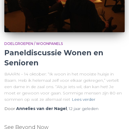
DOELGROEPEN / WOONPANELS
Paneldiscussie Wonen en
Senioren
BAARN – 14 oktober: “Ik woon in het mooiste huisje in
Baarn. Heb ik helemaal zelf voor elkaar gekregen,” vertelt
een dame in de zaal ons. “Als je iets wil, dan kan het! Je
moet er gewoon voor gaan. Sommige mensen zijn 80 en
sommen op wat ze allemaal niet
Lees verder
Door
Annelies van der Nagel
,
12 jaar
geleden
See Beyond Now