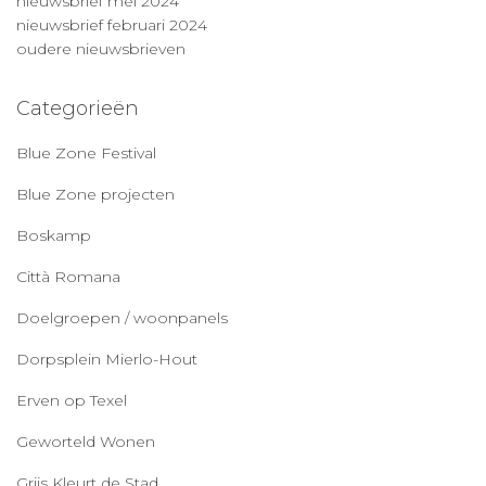
nieuwsbrief mei 2024
nieuwsbrief februari 2024
oudere nieuwsbrieven
Categorieën
Blue Zone Festival
Blue Zone projecten
Boskamp
Città Romana
Doelgroepen / woonpanels
Dorpsplein Mierlo-Hout
Erven op Texel
Geworteld Wonen
Grijs Kleurt de Stad