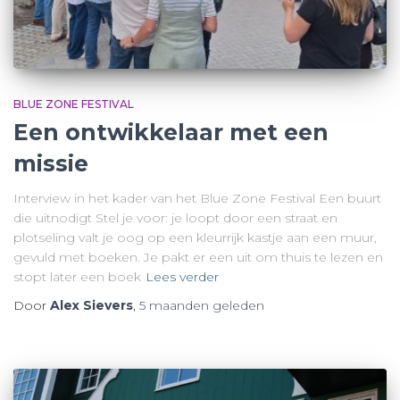
BLUE ZONE FESTIVAL
Een ontwikkelaar met een
missie
Interview in het kader van het Blue Zone Festival Een buurt
die uitnodigt Stel je voor: je loopt door een straat en
plotseling valt je oog op een kleurrijk kastje aan een muur,
gevuld met boeken. Je pakt er een uit om thuis te lezen en
stopt later een boek
Lees verder
Door
Alex Sievers
,
5 maanden
geleden