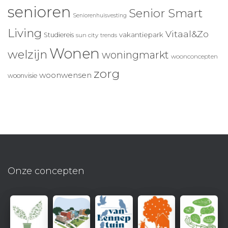
senioren
Senior Smart
Seniorenhuisvesting
Living
Vitaal&Zo
vakantiepark
Studiereis
sun city
trends
Wonen
welzijn
woningmarkt
woonconcepten
zorg
woonwensen
woonvisie
Onze concepten