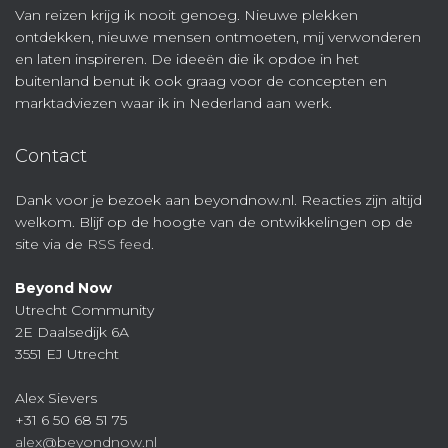
Van reizen krijg ik nooit genoeg. Nieuwe plekken
ontdekken, nieuwe mensen ontmoeten, mij verwonderen
en laten inspireren. De ideeën die ik opdoe in het
buitenland benut ik ook graag voor de concepten en
marktadviezen waar ik in Nederland aan werk.
Contact
Dank voor je bezoek aan beyondnow.nl. Reacties zijn altijd
welkom. Blijf op de hoogte van de ontwikkelingen op de
site via de
RSS feed
.
Beyond Now
Utrecht Community
2E Daalsedijk 6A
3551 EJ Utrecht
Alex Sievers
+31 6 50 68 51 75
alex@beyondnow.nl