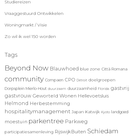
Studiereizen
Vraaggestuurd Ontwikkelen
Woningmarkt / Visie
Zo wil ik wel 150 worden
Tags
Beyond Now
Blauwhoed
blue zone
Città Romana
community
CPO
doelgroepen
Compaen
Detroit
gastvrij
duurzaamheid
Dorpsplein Mierlo-Hout
duurzaam
Florida
gastvrouw
Geworteld Wonen
Hellevoetsluis
Helmond
Herbestemming
hospitalitymanagement
Japan
Katwijk
landgoed
Kyoto
parkentree
Parkweg
moestuin
Schiedam
RijswijkBuiten
participatiesamenleving