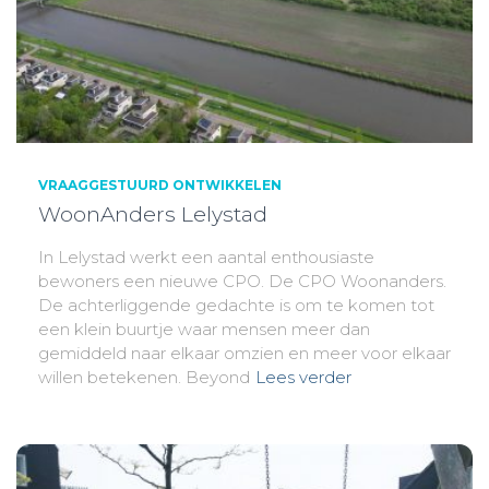
VRAAGGESTUURD ONTWIKKELEN
WoonAnders Lelystad
In Lelystad werkt een aantal enthousiaste
bewoners een nieuwe CPO. De CPO Woonanders.
De achterliggende gedachte is om te komen tot
een klein buurtje waar mensen meer dan
gemiddeld naar elkaar omzien en meer voor elkaar
willen betekenen. Beyond
Lees verder