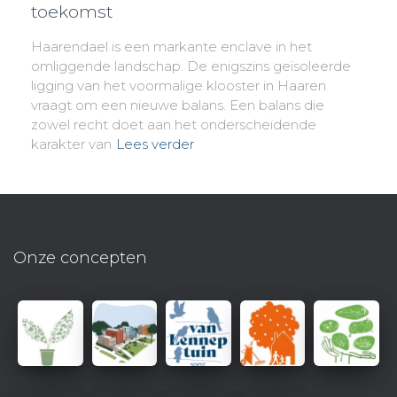
toekomst
Haarendael is een markante enclave in het
omliggende landschap. De enigszins geïsoleerde
ligging van het voormalige klooster in Haaren
vraagt om een nieuwe balans. Een balans die
zowel recht doet aan het onderscheidende
karakter van
Lees verder
Onze concepten