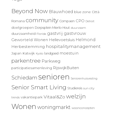
Beyond Now
Blauwhoed
blue zone
Città
community
CPO
Romana
Compaen
Detroit
doelgroepen
Dorpsplein Mierlo-Hout
duurzaam
gastvrij
gastvrouw
duurzaamheid
Florida
Geworteld Wonen
Helmond
Hellevoetsluis
hospitalitymanagement
Herbestemming
moestuin
Japan
Katwijk
landgoed
Kyoto
parkentree
Parkweg
RijswijkBuiten
participatiesamenleving
senioren
Schiedam
Seniorenhuisvesting
Senior Smart Living
Studiereis
sun city
welzijn
Vitaal&Zo
vakantiepark
trends
Wonen
woningmarkt
woonconcepten