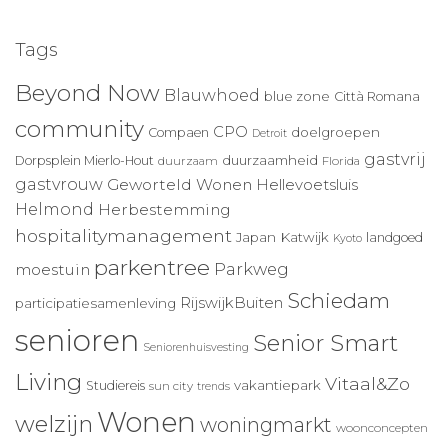
Tags
Beyond Now
Blauwhoed
blue zone
Città Romana
community
CPO
doelgroepen
Compaen
Detroit
gastvrij
duurzaamheid
Dorpsplein Mierlo-Hout
duurzaam
Florida
gastvrouw
Geworteld Wonen
Hellevoetsluis
Helmond
Herbestemming
hospitalitymanagement
Japan
Katwijk
landgoed
Kyoto
parkentree
Parkweg
moestuin
Schiedam
RijswijkBuiten
participatiesamenleving
senioren
Senior Smart
Seniorenhuisvesting
Living
Vitaal&Zo
vakantiepark
Studiereis
sun city
trends
Wonen
welzijn
woningmarkt
woonconcepten