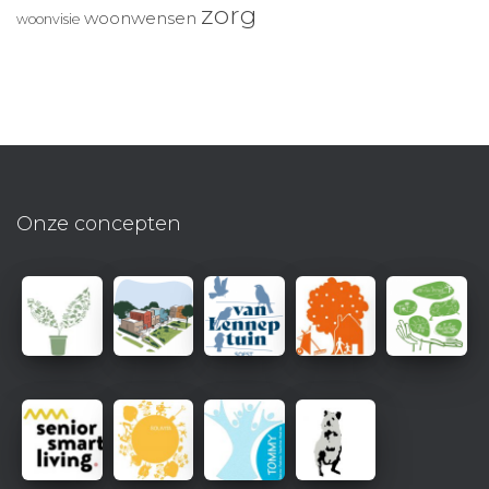
zorg
woonwensen
woonvisie
Onze concepten