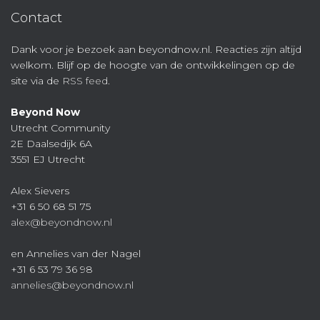
Contact
Dank voor je bezoek aan beyondnow.nl. Reacties zijn altijd
welkom. Blijf op de hoogte van de ontwikkelingen op de
site via de
RSS feed
.
Beyond Now
Utrecht Community
2E Daalsedijk 6A
3551 EJ Utrecht
Alex Sievers
+31 6 50 68 51 75
alex@beyondnow.nl
en Annelies van der Nagel
+31 6 53 79 36 98
annelies@beyondnow.nl