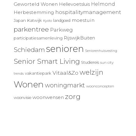
Geworteld Wonen
Helmond
Hellevoetsluis
hospitalitymanagement
Herbestemming
moestuin
Japan
Katwijk
landgoed
Kyoto
parkentree
Parkweg
RijswijkBuiten
participatiesamenleving
senioren
Schiedam
Seniorenhuisvesting
Senior Smart Living
Studiereis
sun city
welzijn
Vitaal&Zo
vakantiepark
trends
Wonen
woningmarkt
woonconcepten
zorg
woonwensen
woonvisie