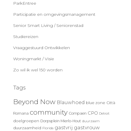
ParkEntree
Participatie en omgevingsmanagement
Senior Smart Living / Seniorenstad
Studiereizen
Vraaggestuurd Ontwikkelen
Woningmarkt / Visie
Zo wil ik wel 150 worden
Tags
Beyond Now
Blauwhoed
blue zone
Città
community
CPO
Romana
Compaen
Detroit
doelgroepen
Dorpsplein Mierlo-Hout
duurzaam
gastvrij
gastvrouw
duurzaamheid
Florida