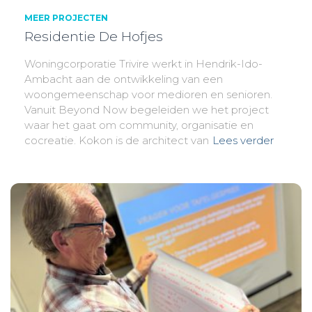
MEER PROJECTEN
Residentie De Hofjes
Woningcorporatie Trivire werkt in Hendrik-Ido-
Ambacht aan de ontwikkeling van een
woongemeenschap voor medioren en senioren.
Vanuit Beyond Now begeleiden we het project
waar het gaat om community, organisatie en
cocreatie. Kokon is de architect van
Lees verder