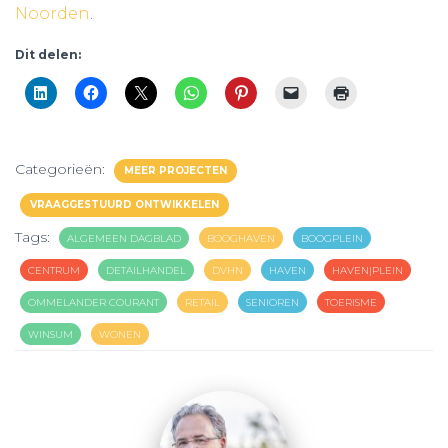
Noorden
.
Dit delen:
Categorieën:
MEER PROJECTEN
VRAAGGESTUURD ONTWIKKELEN
Tags:
ALGEMEEN DAGBLAD
BOOGHAVEN
BOOGPLEIN
CENTRUM
DETAILHANDEL
DVHN
HAVEN
HAVEN|PLEIN
OMMELANDER COURANT
RETAIL
SENIOREN
TOERISME
WINSUM
WONEN