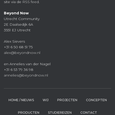
site via de
RSS feed
.
Beyond Now
Utrecht Community
2E Daalsedijk 6A
3551 EJ Utrecht
Alex Sievers
+31 6 50 68 51 75
alex@beyondnow.nl
en Annelies van der Nagel
+31 6 53 79 36 98
annelies@beyondnow.nl
HOME / NIEUWS
WIJ
PROJECTEN
CONCEPTEN
PRODUCTEN
STUDIEREIZEN
CONTACT