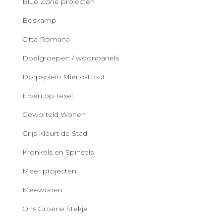
Blue Zone projecten
Boskamp
Città Romana
Doelgroepen / woonpanels
Dorpsplein Mierlo-Hout
Erven op Texel
Geworteld Wonen
Grijs Kleurt de Stad
Kronkels en Spinsels
Meer projecten
Meewonen
Ons Groene Stekje