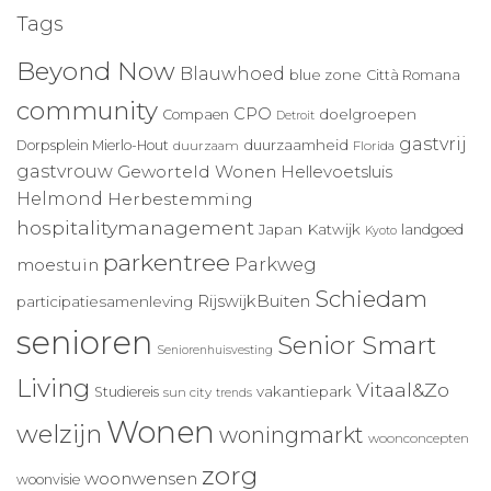
Tags
Beyond Now
Blauwhoed
blue zone
Città Romana
community
CPO
doelgroepen
Compaen
Detroit
gastvrij
duurzaamheid
Dorpsplein Mierlo-Hout
duurzaam
Florida
gastvrouw
Geworteld Wonen
Hellevoetsluis
Helmond
Herbestemming
hospitalitymanagement
Japan
Katwijk
landgoed
Kyoto
parkentree
Parkweg
moestuin
Schiedam
RijswijkBuiten
participatiesamenleving
senioren
Senior Smart
Seniorenhuisvesting
Living
Vitaal&Zo
vakantiepark
Studiereis
sun city
trends
Wonen
welzijn
woningmarkt
woonconcepten
zorg
woonwensen
woonvisie