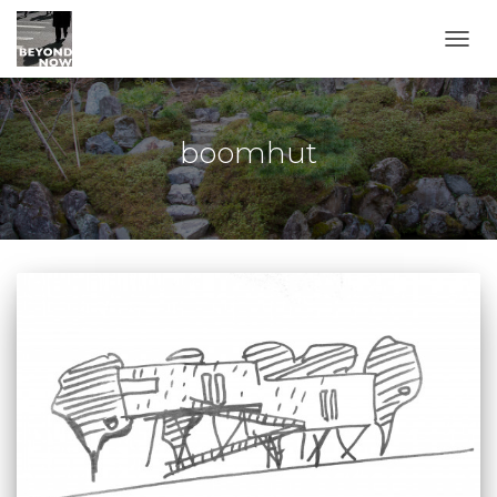
TOGG
boomhut