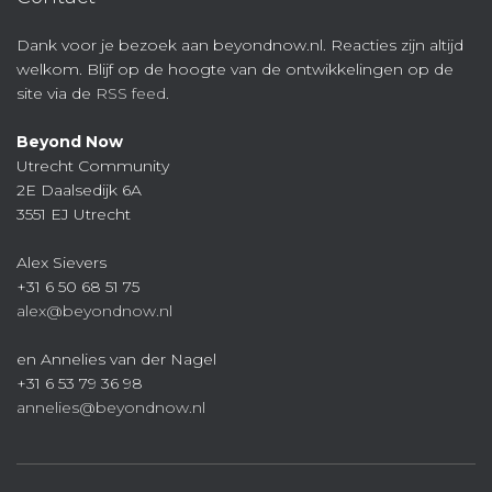
Dank voor je bezoek aan beyondnow.nl. Reacties zijn altijd
welkom. Blijf op de hoogte van de ontwikkelingen op de
site via de
RSS feed
.
Beyond Now
Utrecht Community
2E Daalsedijk 6A
3551 EJ Utrecht
Alex Sievers
+31 6 50 68 51 75
alex@beyondnow.nl
en Annelies van der Nagel
+31 6 53 79 36 98
annelies@beyondnow.nl