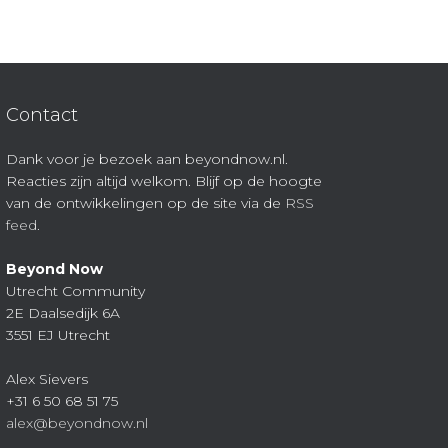
Contact
Dank voor je bezoek aan beyondnow.nl.
Reacties zijn altijd welkom. Blijf op de hoogte
van de ontwikkelingen op de site via de
RSS
feed
.
Beyond Now
Utrecht Community
2E Daalsedijk 6A
3551 EJ Utrecht
Alex Sievers
+31 6 50 68 51 75
alex@beyondnow.nl