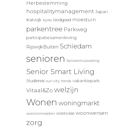
Herbestemming
hospitalitymanagement
Japan
moestuin
Katwijk
landgoed
Kyoto
parkentree
Parkweg
participatiesamenleving
Schiedam
RijswijkBuiten
senioren
Seniorenhuisvesting
Senior Smart Living
vakantiepark
Studiereis
sun city
trends
welzijn
Vitaal&Zo
Wonen
woningmarkt
woonwensen
woonvisie
woonconcepten
zorg