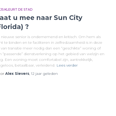
IJS KLEURT DE STAD
aat u mee naar Sun City
Florida) ?
 nieuwe senior is ondernemend en kritisch. Om hem als
nt te binden en te faciliteren in zelfredzaamheid is in deze
d van transitie meer nodig dan een “geschikte” woning of
n “passende” dienstverlening op het gebied van welzijn en
rg. Een woning moet comfortabel zijn, aantrekkelijk,
geloos, betaalbaar, verleidend.
Lees verder
or
Alex Sievers
,
12 jaar
geleden