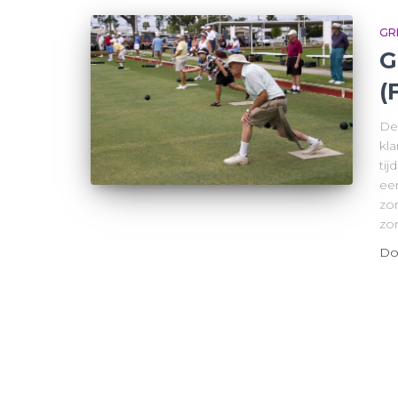
GR
G
(
De
kla
tij
ee
zo
zor
Do