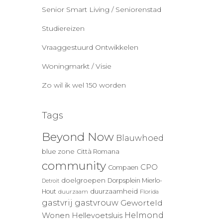
Senior Smart Living / Seniorenstad
Studiereizen
Vraaggestuurd Ontwikkelen
Woningmarkt / Visie
Zo wil ik wel 150 worden
Tags
Beyond Now
Blauwhoed
blue zone
Città Romana
community
CPO
Compaen
doelgroepen
Dorpsplein Mierlo-
Detroit
duurzaamheid
Hout
duurzaam
Florida
gastvrij
gastvrouw
Geworteld
Wonen
Helmond
Hellevoetsluis