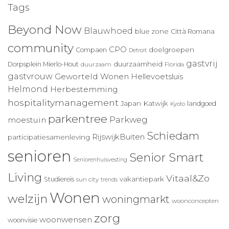
Tags
Beyond Now
Blauwhoed
blue zone
Città Romana
community
CPO
doelgroepen
Compaen
Detroit
gastvrij
duurzaamheid
Dorpsplein Mierlo-Hout
duurzaam
Florida
gastvrouw
Geworteld Wonen
Hellevoetsluis
Helmond
Herbestemming
hospitalitymanagement
Japan
Katwijk
landgoed
Kyoto
parkentree
Parkweg
moestuin
Schiedam
RijswijkBuiten
participatiesamenleving
senioren
Senior Smart
Seniorenhuisvesting
Living
Vitaal&Zo
vakantiepark
Studiereis
sun city
trends
Wonen
welzijn
woningmarkt
woonconcepten
zorg
woonwensen
woonvisie