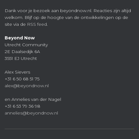
Dank voor je bezoek aan beyondnow.nl. Reacties zijn altijd
welkom. Blijf op de hoogte van de ontwikkelingen op de
site via de
RSS feed
.
Beyond Now
Utrecht Community
2E Daalsedijk 6A
3551 EJ Utrecht
Alex Sievers
+31 6 50 68 51 75
alex@beyondnow.nl
en Annelies van der Nagel
+31 6 53 79 36 98
annelies@beyondnow.nl