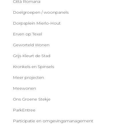
Città Romana
Doelgroepen / woonpanels
Dorpsplein Mierlo-Hout
Erven op Texel
Geworteld Wonen
Grijs Kleurt de Stad
Kronkels en Spinsels
Meer projecten
Meewonen
Ons Groene Stekje
ParkEntree
Participatie en omgevingsmanagement