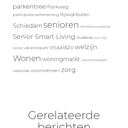
parkentree
Parkweg
RijswijkBuiten
participatiesamenleving
senioren
Schiedam
Seniorenhuisvesting
Senior Smart Living
Studiereis
sun city
welzijn
Vitaal&Zo
vakantiepark
trends
Wonen
woningmarkt
woonconcepten
zorg
woonwensen
woonvisie
Gerelateerde
berichten