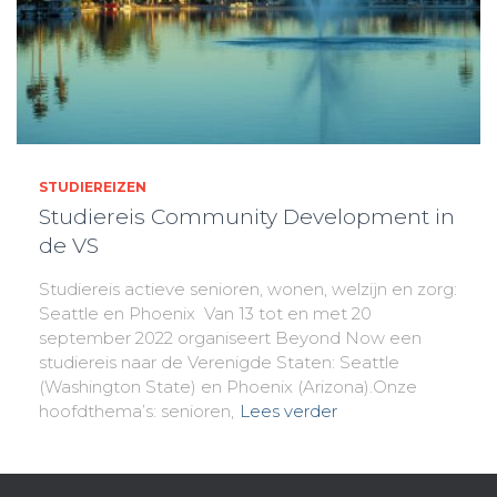
STUDIEREIZEN
Studiereis Community Development in
de VS
Studiereis actieve senioren, wonen, welzijn en zorg:
Seattle en Phoenix Van 13 tot en met 20
september 2022 organiseert Beyond Now een
studiereis naar de Verenigde Staten: Seattle
(Washington State) en Phoenix (Arizona).Onze
hoofdthema’s: senioren,
Lees verder