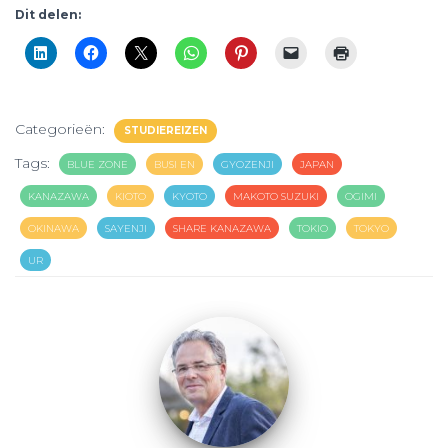
Dit delen:
Categorieën:
STUDIEREIZEN
Tags:
BLUE ZONE
BUSI EN
GYOZENJI
JAPAN
KANAZAWA
KIOTO
KYOTO
MAKOTO SUZUKI
OGIMI
OKINAWA
SAYENJI
SHARE KANAZAWA
TOKIO
TOKYO
UR