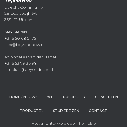
Beyond Now
Utrecht Community
2E Daalsedijk 6A
3551 EJ Utrecht
Alex Sievers
+31 6 50 68 51 75
alex@beyondnow.nl
en Annelies van der Nagel
+31 6 53 79 36 98
annelies@beyondnow.nl
HOME / NIEUWS
WIJ
PROJECTEN
CONCEPTEN
PRODUCTEN
STUDIEREIZEN
CONTACT
Hestia | Ontwikkeld door
ThemeIsle