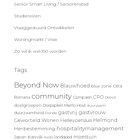
Senior Smart Living / Seniorenstad
Studiereizen
Vraaggestuurd Ontwikkelen
Woningmarkt / Visie
Zo wil ik wel 150 worden
Tags
Beyond Now
Blauwhoed
blue zone
Città
community
CPO
Romana
Compaen
Detroit
doelgroepen
Dorpsplein Mierlo-Hout
duurzaam
gastvrij
gastvrouw
duurzaamheid
Florida
Geworteld Wonen
Helmond
Hellevoetsluis
hospitalitymanagement
Herbestemming
moestuin
Japan
Katwijk
landgoed
Kyoto