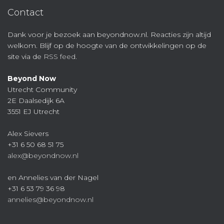
Contact
Dank voor je bezoek aan beyondnow.nl. Reacties zijn altijd
welkom. Blijf op de hoogte van de ontwikkelingen op de
site via de
RSS feed
.
Beyond Now
Utrecht Community
2E Daalsedijk 6A
3551 EJ Utrecht
Alex Sievers
+31 6 50 68 51 75
alex@beyondnow.nl
en Annelies van der Nagel
+31 6 53 79 36 98
annelies@beyondnow.nl