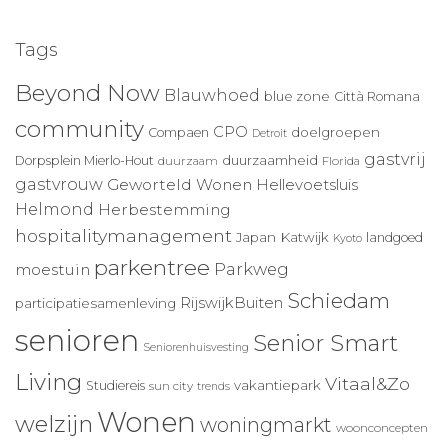
Tags
Beyond Now
Blauwhoed
blue zone
Città Romana
community
CPO
doelgroepen
Compaen
Detroit
gastvrij
duurzaamheid
Dorpsplein Mierlo-Hout
duurzaam
Florida
gastvrouw
Geworteld Wonen
Hellevoetsluis
Helmond
Herbestemming
hospitalitymanagement
Japan
Katwijk
landgoed
Kyoto
parkentree
Parkweg
moestuin
Schiedam
RijswijkBuiten
participatiesamenleving
senioren
Senior Smart
Seniorenhuisvesting
Living
Vitaal&Zo
vakantiepark
Studiereis
sun city
trends
Wonen
welzijn
woningmarkt
woonconcepten