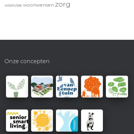
zorg
woonwensen
woonvisie
Onze concepten