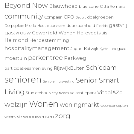
Beyond Now
Blauwhoed
blue zone
Città Romana
community
CPO
doelgroepen
Compaen
Detroit
gastvrij
duurzaamheid
Dorpsplein Mierlo-Hout
duurzaam
Florida
gastvrouw
Geworteld Wonen
Hellevoetsluis
Helmond
Herbestemming
hospitalitymanagement
Japan
Katwijk
landgoed
Kyoto
parkentree
Parkweg
moestuin
Schiedam
RijswijkBuiten
participatiesamenleving
senioren
Senior Smart
Seniorenhuisvesting
Living
Vitaal&Zo
vakantiepark
Studiereis
sun city
trends
Wonen
welzijn
woningmarkt
woonconcepten
zorg
woonwensen
woonvisie