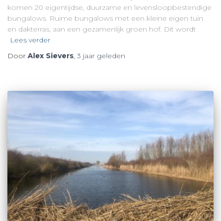
komen 20 eigentijdse, duurzame en levensloopbestendige
bungalows. Ruime bungalows met een kleine eigen tuin
en dakterras, aan een gezamenlijk groen hof. Dit wordt
Lees verder
Door
Alex Sievers
,
3 jaar
geleden