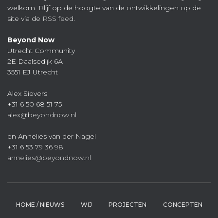
welkom. Blijf op de hoogte van de ontwikkelingen op de
site via de
RSS feed
.
Beyond Now
Utrecht Community
2E Daalsedijk 6A
3551 EJ Utrecht
Alex Sievers
+31 6 50 68 51 75
alex@beyondnow.nl
en Annelies van der Nagel
+31 6 53 79 36 98
annelies@beyondnow.nl
HOME / NIEUWS
WIJ
PROJECTEN
CONCEPTEN