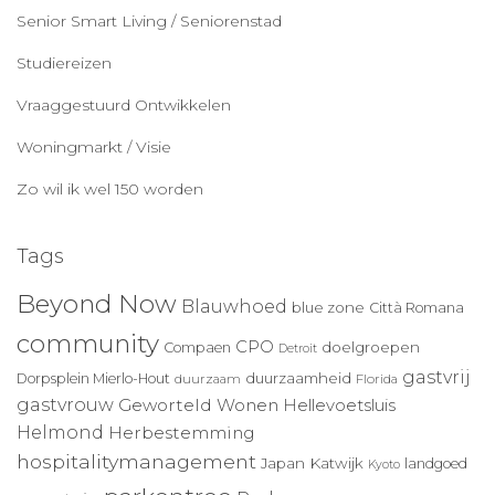
Senior Smart Living / Seniorenstad
Studiereizen
Vraaggestuurd Ontwikkelen
Woningmarkt / Visie
Zo wil ik wel 150 worden
Tags
Beyond Now
Blauwhoed
blue zone
Città Romana
community
CPO
doelgroepen
Compaen
Detroit
gastvrij
duurzaamheid
Dorpsplein Mierlo-Hout
duurzaam
Florida
gastvrouw
Geworteld Wonen
Hellevoetsluis
Helmond
Herbestemming
hospitalitymanagement
Japan
Katwijk
landgoed
Kyoto