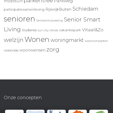
parkentree
Parkweg
moestuin
Schiedam
RijswijkBuiten
participatiesamenleving
senioren
Senior Smart
Seniorenhuisvesting
Living
Vitaal&Zo
vakantiepark
Studiereis
sun city
trends
Wonen
welzijn
woningmarkt
woonconcepten
zorg
woonwensen
woonvisie
Onze concepten