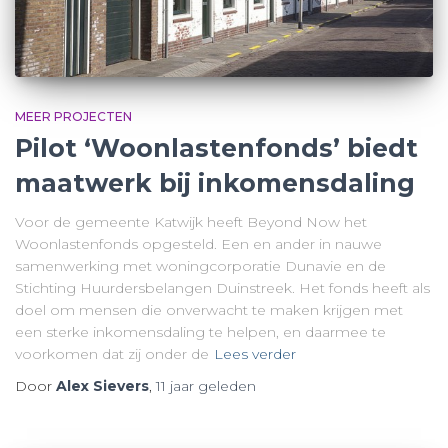
MEER PROJECTEN
Pilot ‘Woonlastenfonds’ biedt
maatwerk bij inkomensdaling
Voor de gemeente Katwijk heeft Beyond Now het
Woonlastenfonds opgesteld. Een en ander in nauwe
samenwerking met woningcorporatie Dunavie en de
Stichting Huurdersbelangen Duinstreek. Het fonds heeft als
doel om mensen die onverwacht te maken krijgen met
een sterke inkomensdaling te helpen, en daarmee te
voorkomen dat zij onder de
Lees verder
Door
Alex Sievers
,
11 jaar
geleden