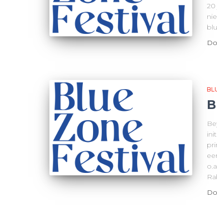
20 
nie
blu
Do
BL
B
Be
in
pr
eer
o.
Ra
Do