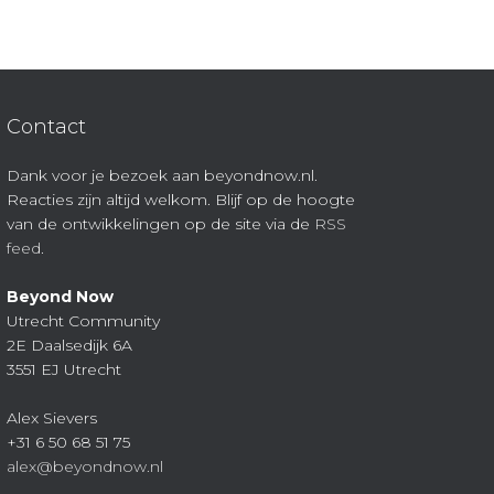
Contact
Dank voor je bezoek aan beyondnow.nl.
Reacties zijn altijd welkom. Blijf op de hoogte
van de ontwikkelingen op de site via de
RSS
feed
.
Beyond Now
Utrecht Community
2E Daalsedijk 6A
3551 EJ Utrecht
Alex Sievers
+31 6 50 68 51 75
alex@beyondnow.nl