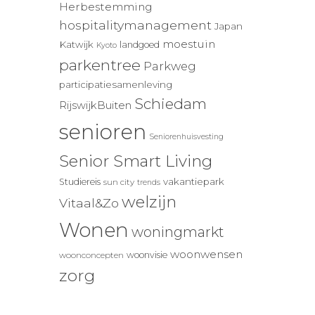
Herbestemming
hospitalitymanagement
Japan
moestuin
Katwijk
landgoed
Kyoto
parkentree
Parkweg
participatiesamenleving
Schiedam
RijswijkBuiten
senioren
Seniorenhuisvesting
Senior Smart Living
vakantiepark
Studiereis
sun city
trends
welzijn
Vitaal&Zo
Wonen
woningmarkt
woonwensen
woonvisie
woonconcepten
zorg