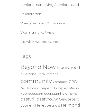
Senior Smart Living / Seniorenstad
Studiereizen
Vraaggestuurd Ontwikkelen
Woningmarkt / Visie
Zo wil ik wel 150 worden
Tags
Beyond Now
Blauwhoed
blue zone
Città Romana
community
CPO
Compaen
doelgroepen
Dorpsplein Mierlo-
Detroit
duurzaamheid
Hout
duurzaam
Florida
gastvrij
gastvrouw
Geworteld
Wonen
Helmond
Hellevoetsluis