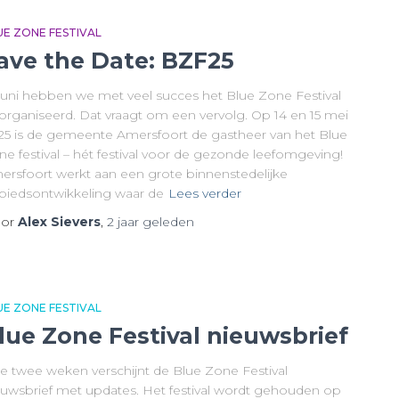
UE ZONE FESTIVAL
ave the Date: BZF25
 juni hebben we met veel succes het Blue Zone Festival
organiseerd. Dat vraagt om een vervolg. Op 14 en 15 mei
25 is de gemeente Amersfoort de gastheer van het Blue
e festival – hét festival voor de gezonde leefomgeving!
ersfoort werkt aan een grote binnenstedelijke
biedsontwikkeling waar de
Lees verder
or
Alex Sievers
,
2 jaar
geleden
UE ZONE FESTIVAL
lue Zone Festival nieuwsbrief
ke twee weken verschijnt de Blue Zone Festival
euwsbrief met updates. Het festival wordt gehouden op