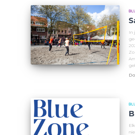
BL
S
In
ge
20
Zon
Am
ge
Do
BL
B
El
ni