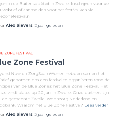
juni in de Buitensociëteit in Zwolle. Inschrijven voor de
uwsbrief of aanmelden voor het festival kan via
ezonefestival.nl
or
Alex Sievers
,
2 jaar
geleden
UE ZONE FESTIVAL
lue Zone Festival
yond Now en ZorgSaamWonen hebben samen het
itiatief genomen om een festival te organiseren rond de
incipes van de Blue Zones: het Blue Zone Festival. Het
ste vindt plaats op 20 juni in Zwolle. Onze partners zijn
a. de gemeente Zwolle, Woonzorg Nederland en
bobank. Waarom het Blue Zone Festival?
Lees verder
or
Alex Sievers
,
3 jaar
geleden