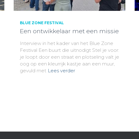
BLUE ZONE FESTIVAL
Een ontwikkelaar met een missie
Interview in het kader van het Blue Zone
Festival Een buurt die uitnodigt Stel je voor:
je loopt door een straat en plotseling valt je
oog op een kleurrijk kastje aan een muur,
gevuld met
Lees verder