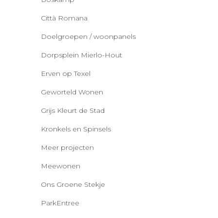
Città Romana
Doelgroepen / woonpanels
Dorpsplein Mierlo-Hout
Erven op Texel
Geworteld Wonen
Grijs Kleurt de Stad
Kronkels en Spinsels
Meer projecten
Meewonen
Ons Groene Stekje
ParkEntree