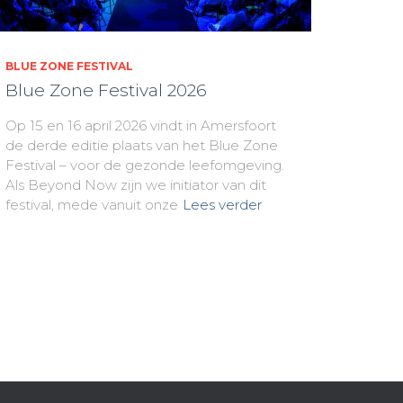
BLUE ZONE FESTIVAL
Blue Zone Festival 2026
Op 15 en 16 april 2026 vindt in Amersfoort
de derde editie plaats van het Blue Zone
Festival – voor de gezonde leefomgeving.
Als Beyond Now zijn we initiator van dit
festival, mede vanuit onze
Lees verder