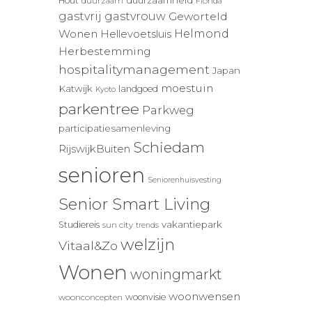
duurzaamheid
Hout
duurzaam
Florida
gastvrij
gastvrouw
Geworteld
Wonen
Helmond
Hellevoetsluis
Herbestemming
hospitalitymanagement
Japan
moestuin
Katwijk
landgoed
Kyoto
parkentree
Parkweg
participatiesamenleving
Schiedam
RijswijkBuiten
senioren
Seniorenhuisvesting
Senior Smart Living
vakantiepark
Studiereis
sun city
trends
welzijn
Vitaal&Zo
Wonen
woningmarkt
woonwensen
woonvisie
woonconcepten