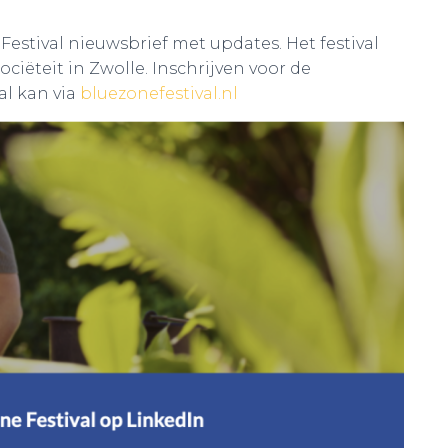
estival nieuwsbrief met updates. Het festival
iëteit in Zwolle. Inschrijven voor de
al kan via
bluezonefestival.nl