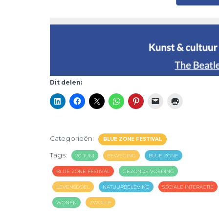
Dit delen:
Categorieën:
BLUE ZONE FESTIVAL
Tags:
20 JUNI
BEWEGING
BLUE ZONE
BLUE ZONE FESTIVAL
GEZONDE VOEDING
LEVENSDOEL
NATUURBELEVING
SOCIALE INTERACTIE
WONEN
ZWOLLE