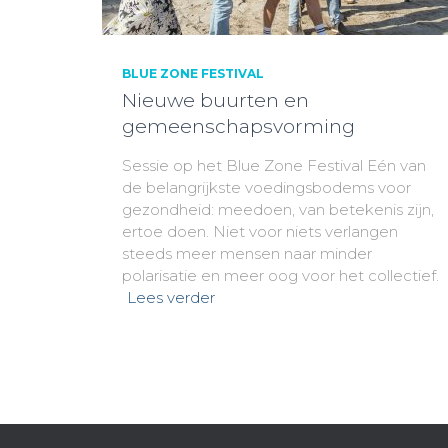
BLUE ZONE FESTIVAL
Nieuwe buurten en
gemeenschapsvorming
Sessie op het Blue Zone Festival Eén van
de belangrijkste voedingsbodems voor
gezondheid: meedoen, van betekenis zijn,
ertoe doen. Niet voor niets verlangen
steeds meer mensen naar minder
polarisatie en meer oog voor het collectief.
Lees verder