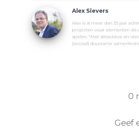
Alex Sievers
Alex is al meer dan 35 jaar acti
projecten waar elementen als g
spelen. "Met attractieve en v
(sociaal) duurzame samenleving
0 
Geef 