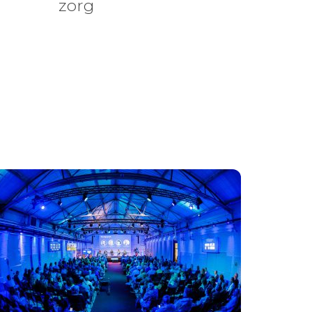
zorg
n