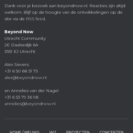
Dank voor je bezoek aan beyondnow.nl. Reacties zijn altijd
welkom. Blijf op de hoogte van de ontwikkelingen op de
site via de
RSS feed
.
Beyond Now
Utrecht Community
2E Daalsedijk 6A
3551 EJ Utrecht
Alex Sievers
+31 6 50 68 51 75
alex@beyondnow.nl
en Annelies van der Nagel
+31 6 53 79 36 98
annelies@beyondnow.nl
HOME / NIEUWS
WIJ
PROJECTEN
CONCEPTEN