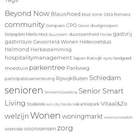
Tags
Beyond Now
Blauwhoed
blue zone
Città Romana
community
CPO
doelgroepen
Compaen
Detroit
gastvrij
duurzaamheid
Dorpsplein Mierlo-Hout
duurzaam
Florida
gastvrouw
Geworteld Wonen
Hellevoetsluis
Helmond
Herbestemming
hospitalitymanagement
Japan
Katwijk
landgoed
Kyoto
parkentree
Parkweg
moestuin
Schiedam
RijswijkBuiten
participatiesamenleving
senioren
Senior Smart
Seniorenhuisvesting
Living
Vitaal&Zo
vakantiepark
Studiereis
sun city
trends
Wonen
welzijn
woningmarkt
woonconcepten
zorg
woonwensen
woonvisie