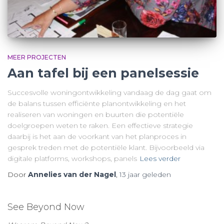
MEER PROJECTEN
Aan tafel bij een panelsessie
Succesvolle woningontwikkeling vandaag de dag gaat om
de balans tussen efficiënte planontwikkeling en het
realiseren van woningen en buurten die potentiële
doelgroepen weten te raken. Een effectieve strategie
daarbij is het aan de voorkant van het planproces in
gesprek treden met de potentiële klant. Bijvoorbeeld via
digitale platforms, workshops, panels
Lees verder
Door
Annelies van der Nagel
,
13 jaar
geleden
See Beyond Now