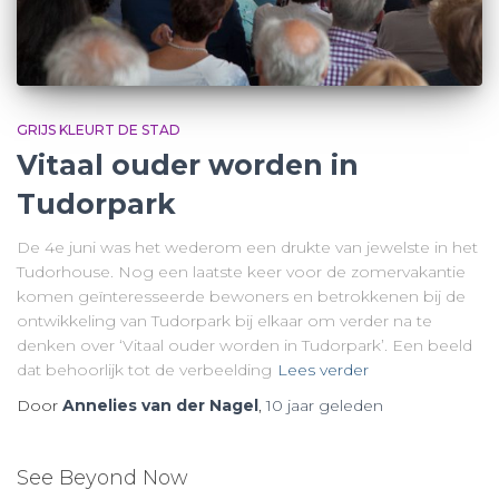
GRIJS KLEURT DE STAD
Vitaal ouder worden in
Tudorpark
De 4e juni was het wederom een drukte van jewelste in het
Tudorhouse. Nog een laatste keer voor de zomervakantie
komen geïnteresseerde bewoners en betrokkenen bij de
ontwikkeling van Tudorpark bij elkaar om verder na te
denken over ‘Vitaal ouder worden in Tudorpark’. Een beeld
dat behoorlijk tot de verbeelding
Lees verder
Door
Annelies van der Nagel
,
10 jaar
geleden
See Beyond Now