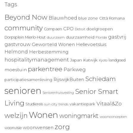
Tags
Beyond Now
Blauwhoed
blue zone
Città Romana
community
CPO
doelgroepen
Compaen
Detroit
gastvrij
duurzaamheid
Dorpsplein Mierlo-Hout
duurzaam
Florida
gastvrouw
Geworteld Wonen
Hellevoetsluis
Helmond
Herbestemming
hospitalitymanagement
Japan
Katwijk
landgoed
Kyoto
parkentree
Parkweg
moestuin
Schiedam
RijswijkBuiten
participatiesamenleving
senioren
Senior Smart
Seniorenhuisvesting
Living
Vitaal&Zo
vakantiepark
Studiereis
sun city
trends
Wonen
welzijn
woningmarkt
woonconcepten
zorg
woonwensen
woonvisie