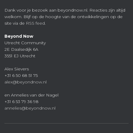
Dank voor je bezoek aan beyondnow.nl. Reacties zijn altijd
welkom. Blijf op de hoogte van de ontwikkelingen op de
site via de
RSS feed
.
Beyond Now
Utrecht Community
2E Daalsedijk 6A
3551 EJ Utrecht
Alex Sievers
+31 6 50 68 51 75
alex@beyondnow.nl
en Annelies van der Nagel
+31 6 53 79 36 98
annelies@beyondnow.nl