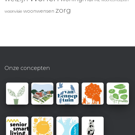
woonconcepten
zorg
woonwensen
woonvisie
Onze concepten