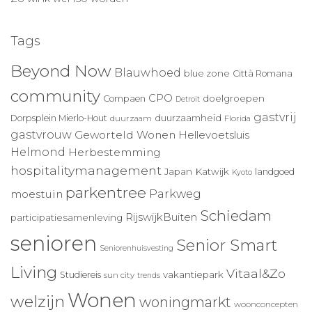
Tags
Beyond Now
Blauwhoed
blue zone
Città Romana
community
CPO
doelgroepen
Compaen
Detroit
gastvrij
duurzaamheid
Dorpsplein Mierlo-Hout
duurzaam
Florida
gastvrouw
Geworteld Wonen
Hellevoetsluis
Helmond
Herbestemming
hospitalitymanagement
Japan
Katwijk
landgoed
Kyoto
parkentree
Parkweg
moestuin
Schiedam
RijswijkBuiten
participatiesamenleving
senioren
Senior Smart
Seniorenhuisvesting
Living
Vitaal&Zo
vakantiepark
Studiereis
sun city
trends
Wonen
welzijn
woningmarkt
woonconcepten