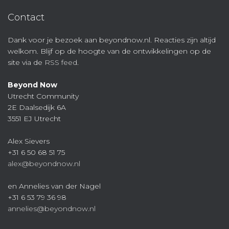
Contact
Dank voor je bezoek aan beyondnow.nl. Reacties zijn altijd
welkom. Blijf op de hoogte van de ontwikkelingen op de
site via de
RSS feed
.
Beyond Now
Utrecht Community
2E Daalsedijk 6A
3551 EJ Utrecht
Alex Sievers
+31 6 50 68 51 75
alex@beyondnow.nl
en Annelies van der Nagel
+31 6 53 79 36 98
annelies@beyondnow.nl