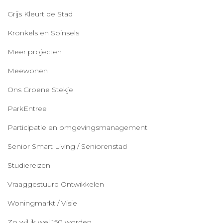
Grijs Kleurt de Stad
Kronkels en Spinsels
Meer projecten
Meewonen
Ons Groene Stekje
ParkEntree
Participatie en omgevingsmanagement
Senior Smart Living / Seniorenstad
Studiereizen
Vraaggestuurd Ontwikkelen
Woningmarkt / Visie
Zo wil ik wel 150 worden