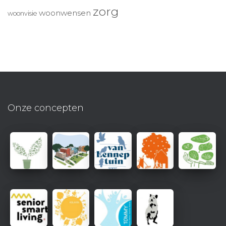
zorg
woonwensen
woonvisie
Onze concepten