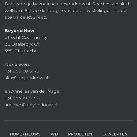
Dank voor je bezoek aan beyondnow.nl. Reacties zijn altijd
welkom. Blijf op de hoogte van de ontwikkelingen op de
site via de
RSS feed
.
Beyond Now
Utrecht Community
2E Daalsedijk 6A
3551 EJ Utrecht
Alex Sievers
+31 6 50 68 51 75
alex@beyondnow.nl
en Annelies van der Nagel
+31 6 53 79 36 98
annelies@beyondnow.nl
HOME / NIEUWS
WIJ
PROJECTEN
CONCEPTEN