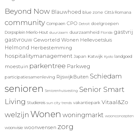
Beyond Now
Blauwhoed
blue zone
Città Romana
community
CPO
doelgroepen
Compaen
Detroit
gastvrij
duurzaamheid
Dorpsplein Mierlo-Hout
duurzaam
Florida
gastvrouw
Geworteld Wonen
Hellevoetsluis
Helmond
Herbestemming
hospitalitymanagement
Japan
Katwijk
landgoed
Kyoto
parkentree
Parkweg
moestuin
Schiedam
RijswijkBuiten
participatiesamenleving
senioren
Senior Smart
Seniorenhuisvesting
Living
Vitaal&Zo
vakantiepark
Studiereis
sun city
trends
Wonen
welzijn
woningmarkt
woonconcepten
zorg
woonwensen
woonvisie