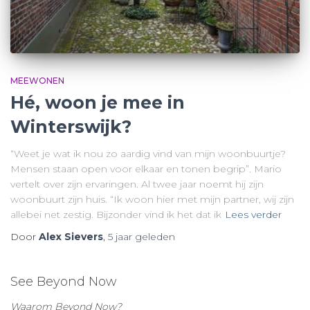
MEEWONEN
Hé, woon je mee in
Winterswijk?
“Weet je wat ik nou zo aardig vind van mijn woonbuurtje?
Mensen staan open voor elkaar en tonen begrip”. Mario
vertelt over zijn ervaringen. Al twee jaar noemt hij zijn
woonbuurt zijn huis. “Ik woon hier met mijn partner, wij zijn
allebei net zestig. Bijzonder vind ik het dat ik
Lees verder
Door
Alex Sievers
,
5 jaar
geleden
See Beyond Now
Waarom Beyond Now?