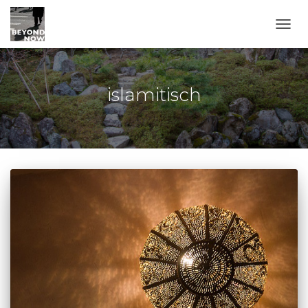
TOGG
islamitisch