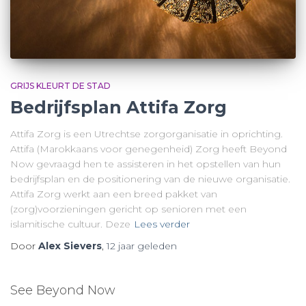
GRIJS KLEURT DE STAD
Bedrijfsplan Attifa Zorg
Attifa Zorg is een Utrechtse zorgorganisatie in oprichting.
Attifa (Marokkaans voor genegenheid) Zorg heeft Beyond
Now gevraagd hen te assisteren in het opstellen van hun
bedrijfsplan en de positionering van de nieuwe organisatie.
Attifa Zorg werkt aan een breed pakket van
(zorg)voorzieningen gericht op senioren met een
islamitische cultuur. Deze
Lees verder
Door
Alex Sievers
,
12 jaar
geleden
See Beyond Now