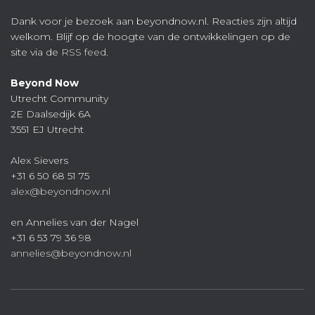
Dank voor je bezoek aan beyondnow.nl. Reacties zijn altijd
welkom. Blijf op de hoogte van de ontwikkelingen op de
site via de
RSS feed
.
Beyond Now
Utrecht Community
2E Daalsedijk 6A
3551 EJ Utrecht
Alex Sievers
+31 6 50 68 51 75
alex@beyondnow.nl
en Annelies van der Nagel
+31 6 53 79 36 98
annelies@beyondnow.nl