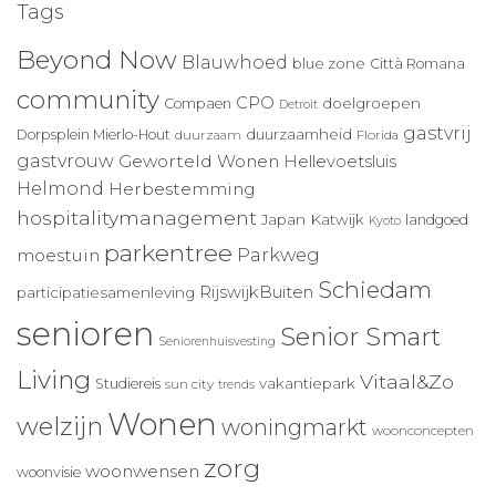
Tags
Beyond Now
Blauwhoed
blue zone
Città Romana
community
CPO
doelgroepen
Compaen
Detroit
gastvrij
duurzaamheid
Dorpsplein Mierlo-Hout
duurzaam
Florida
gastvrouw
Geworteld Wonen
Hellevoetsluis
Helmond
Herbestemming
hospitalitymanagement
Japan
Katwijk
landgoed
Kyoto
parkentree
Parkweg
moestuin
Schiedam
RijswijkBuiten
participatiesamenleving
senioren
Senior Smart
Seniorenhuisvesting
Living
Vitaal&Zo
vakantiepark
Studiereis
sun city
trends
Wonen
welzijn
woningmarkt
woonconcepten
zorg
woonwensen
woonvisie