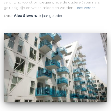
vergrijzing wordt omgegaan, hoe de oudere Japanners
gelukkig zijn en welke middelen worden
Lees verder
Door
Alex Sievers
,
8 jaar
geleden