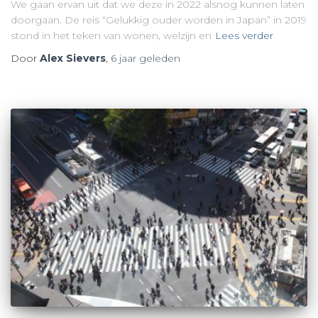
We gaan ervan uit dat we deze in 2022 alsnog kunnen laten
doorgaan. De reis “Gelukkig ouder worden in Japan” in 2019
stond in het teken van wonen, welzijn en
Lees verder
Door
Alex Sievers
,
6 jaar
geleden