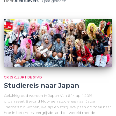
Door
Alex Sievers
,
8 jaar
geleden
GRIJS KLEURT DE STAD
Studiereis naar Japan
Gelukkig oud worden in Japan Van 6-14 april 2019
organiseert Beyond Now een studiereis naar Japan!
Thema’s zijn wonen, welzijn en zorg. We gaan op zoek naar
hoe in het meest vergrijsde land ter wereld met de