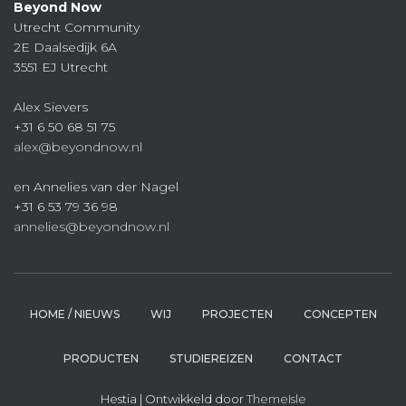
Beyond Now
Utrecht Community
2E Daalsedijk 6A
3551 EJ Utrecht
Alex Sievers
+31 6 50 68 51 75
alex@beyondnow.nl
en Annelies van der Nagel
+31 6 53 79 36 98
annelies@beyondnow.nl
HOME / NIEUWS
WIJ
PROJECTEN
CONCEPTEN
PRODUCTEN
STUDIEREIZEN
CONTACT
Hestia | Ontwikkeld door
ThemeIsle