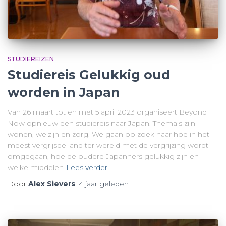
STUDIEREIZEN
Studiereis Gelukkig oud
worden in Japan
Van 26 maart tot en met 5 april 2023 organiseert Beyond
Now opnieuw een studiereis naar Japan. Thema’s zijn
wonen, welzijn en zorg. We gaan op zoek naar hoe in het
meest vergrijsde land ter wereld met de vergrijzing wordt
omgegaan, hoe de oudere Japanners gelukkig zijn en
welke middelen
Lees verder
Door
Alex Sievers
,
4 jaar
geleden