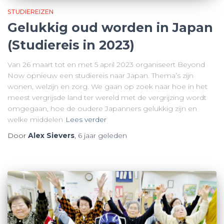
STUDIEREIZEN
Gelukkig oud worden in Japan
(Studiereis in 2023)
Van 26 maart tot en met 5 april 2023 organiseert Beyond
Now opnieuw een studiereis naar Japan. Thema’s zijn
wonen, welzijn en zorg. We gaan op zoek naar hoe in het
meest vergrijsde land ter wereld met de vergrijzing wordt
omgegaan, hoe de oudere Japanners gelukkig zijn en
welke middelen
Lees verder
Door
Alex Sievers
,
6 jaar
geleden