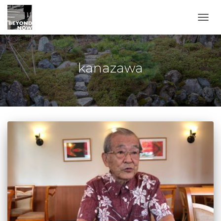
TOGG
kanazawa