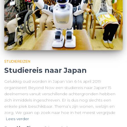
STUDIEREIZEN
Studiereis naar Japan
Gelukkig oud worden in Japan Van 6-14 april 2019
organiseert Beyond Now een studiereis naar Japan! 15
deelnemers vanuit verschillende achtergronden hebben
zich inmiddels ingeschreven. Er is dus nog slechts een
enkele plek beschikbaar. Thema’s zijn wonen, welzijn en
zorg. We gaan op zoek naar hoe in het meest vergrijsde
Lees verder