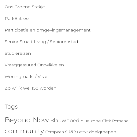
Ons Groene Stekje
ParkEntree
Participatie en omgevingsmanagement
Senior Smart Living / Seniorenstad
Studiereizen
Vraaggestuurd Ontwikkelen
Woningmarkt / Visie
Zo wil ik wel 150 worden
Tags
Beyond Now
Blauwhoed
blue zone
Città Romana
community
CPO
doelgroepen
Compaen
Detroit