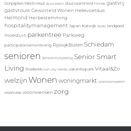
gastvrij
duurzaamheid
Dorpsplein Mierlo-Hout
duurzaam
Florida
gastvrouw
Geworteld Wonen
Hellevoetsluis
Helmond
Herbestemming
hospitalitymanagement
Japan
Katwijk
landgoed
Kyoto
parkentree
Parkweg
moestuin
Schiedam
RijswijkBuiten
participatiesamenleving
senioren
Senior Smart
Seniorenhuisvesting
Living
Vitaal&Zo
vakantiepark
Studiereis
sun city
trends
Wonen
welzijn
woningmarkt
woonconcepten
zorg
woonwensen
woonvisie