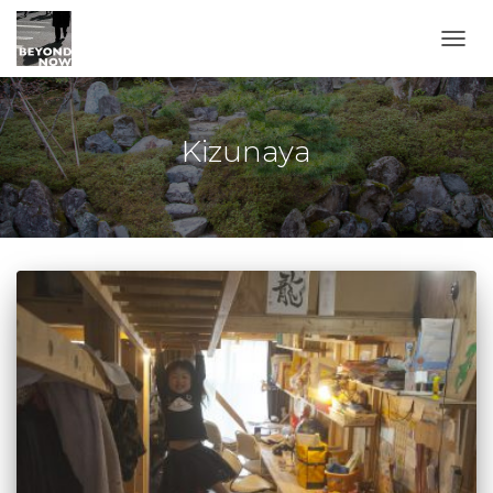
TOGG
Kizunaya