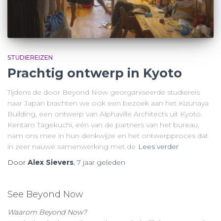
STUDIEREIZEN
Prachtig ontwerp in Kyoto
Tijdens de door Beyond Now georganiseerde studiereis
naar Japan brachten we ook een bezoek aan het Kizunaya
Building, een ontwerp van Alphaville Architects uit Kyoto.
Kentaro Tagekuchi, één van de partners van het bureau,
nam ons mee in hun denkwijze en het ontwerpproces dat
in zeer nauwe samenwerking met de
Lees verder
Door
Alex Sievers
,
7 jaar
geleden
See Beyond Now
Waarom Beyond Now?