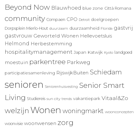
Beyond Now
Blauwhoed
blue zone
Città Romana
community
CPO
doelgroepen
Compaen
Detroit
gastvrij
duurzaamheid
Dorpsplein Mierlo-Hout
duurzaam
Florida
gastvrouw
Geworteld Wonen
Hellevoetsluis
Helmond
Herbestemming
hospitalitymanagement
Japan
Katwijk
landgoed
Kyoto
parkentree
Parkweg
moestuin
Schiedam
RijswijkBuiten
participatiesamenleving
senioren
Senior Smart
Seniorenhuisvesting
Living
Vitaal&Zo
vakantiepark
Studiereis
sun city
trends
Wonen
welzijn
woningmarkt
woonconcepten
zorg
woonwensen
woonvisie