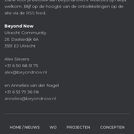
welkom. Blijf op de hoogte van de ontwikkelingen op de
site via de
RSS feed
.
Beyond Now
Utrecht Community
2E Daalsedijk 6A
3551 EJ Utrecht
Alex Sievers
+31 6 50 68 51 75
alex@beyondnow.nl
en Annelies van der Nagel
+31 6 53 79 36 98
annelies@beyondnow.nl
HOME / NIEUWS
WIJ
PROJECTEN
CONCEPTEN