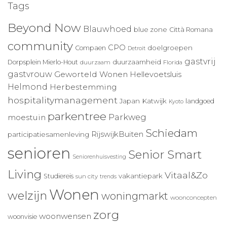
Tags
Beyond Now
Blauwhoed
blue zone
Città Romana
community
CPO
doelgroepen
Compaen
Detroit
gastvrij
duurzaamheid
Dorpsplein Mierlo-Hout
duurzaam
Florida
gastvrouw
Geworteld Wonen
Hellevoetsluis
Helmond
Herbestemming
hospitalitymanagement
Japan
Katwijk
landgoed
Kyoto
parkentree
Parkweg
moestuin
Schiedam
RijswijkBuiten
participatiesamenleving
senioren
Senior Smart
Seniorenhuisvesting
Living
Vitaal&Zo
vakantiepark
Studiereis
sun city
trends
Wonen
welzijn
woningmarkt
woonconcepten
zorg
woonwensen
woonvisie