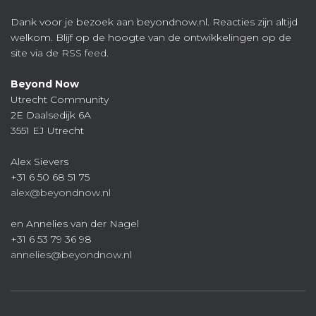
Dank voor je bezoek aan beyondnow.nl. Reacties zijn altijd
welkom. Blijf op de hoogte van de ontwikkelingen op de
site via de
RSS feed
.
Beyond Now
Utrecht Community
2E Daalsedijk 6A
3551 EJ Utrecht
Alex Sievers
+31 6 50 68 51 75
alex@beyondnow.nl
en Annelies van der Nagel
+31 6 53 79 36 98
annelies@beyondnow.nl