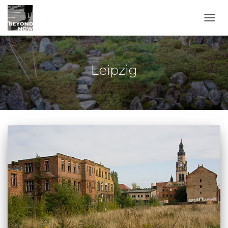
TOGG
Leipzig