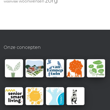
zorg
woonwensen
woonvisie
Onze concepten