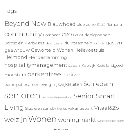
Tags
Beyond Now
Blauwhoed
blue zone
Città Romana
community
CPO
doelgroepen
Compaen
Detroit
gastvrij
duurzaamheid
Dorpsplein Mierlo-Hout
duurzaam
Florida
gastvrouw
Geworteld Wonen
Hellevoetsluis
Helmond
Herbestemming
hospitalitymanagement
Japan
Katwijk
landgoed
Kyoto
parkentree
Parkweg
moestuin
Schiedam
RijswijkBuiten
participatiesamenleving
senioren
Senior Smart
Seniorenhuisvesting
Living
Vitaal&Zo
vakantiepark
Studiereis
sun city
trends
Wonen
welzijn
woningmarkt
woonconcepten