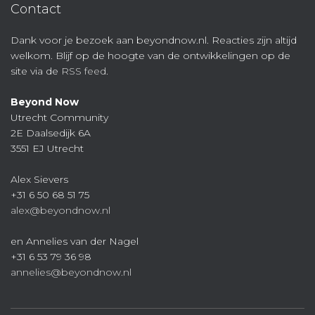
Contact
Dank voor je bezoek aan beyondnow.nl. Reacties zijn altijd
welkom. Blijf op de hoogte van de ontwikkelingen op de
site via de
RSS feed
.
Beyond Now
Utrecht Community
2E Daalsedijk 6A
3551 EJ Utrecht
Alex Sievers
+31 6 50 68 51 75
alex@beyondnow.nl
en Annelies van der Nagel
+31 6 53 79 36 98
annelies@beyondnow.nl