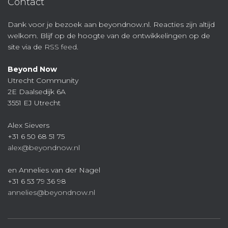
Contact
Dank voor je bezoek aan beyondnow.nl. Reacties zijn altijd
welkom. Blijf op de hoogte van de ontwikkelingen op de
site via de
RSS feed
.
Beyond Now
Utrecht Community
2E Daalsedijk 6A
3551 EJ Utrecht
Alex Sievers
+31 6 50 68 51 75
alex@beyondnow.nl
en Annelies van der Nagel
+31 6 53 79 36 98
annelies@beyondnow.nl