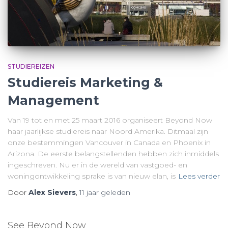
STUDIEREIZEN
Studiereis Marketing &
Management
Van 19 tot en met 25 maart 2016 organiseert Beyond Now
haar jaarlijkse studiereis naar Noord Amerika. Ditmaal zijn
onze bestemmingen Vancouver in Canada en Phoenix in
Arizona. De eerste belangstellenden hebben zich inmiddels
ingeschreven. Nu er in de wereld van vastgoed- en
woningontwikkeling sprake is van nieuw elan, is
Lees verder
Door
Alex Sievers
,
11 jaar
geleden
See Beyond Now