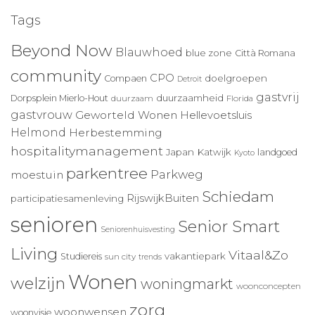
Tags
Beyond Now
Blauwhoed
blue zone
Città Romana
community
CPO
doelgroepen
Compaen
Detroit
gastvrij
duurzaamheid
Dorpsplein Mierlo-Hout
duurzaam
Florida
gastvrouw
Geworteld Wonen
Hellevoetsluis
Helmond
Herbestemming
hospitalitymanagement
Japan
Katwijk
landgoed
Kyoto
parkentree
Parkweg
moestuin
Schiedam
RijswijkBuiten
participatiesamenleving
senioren
Senior Smart
Seniorenhuisvesting
Living
Vitaal&Zo
vakantiepark
Studiereis
sun city
trends
Wonen
welzijn
woningmarkt
woonconcepten
zorg
woonwensen
woonvisie