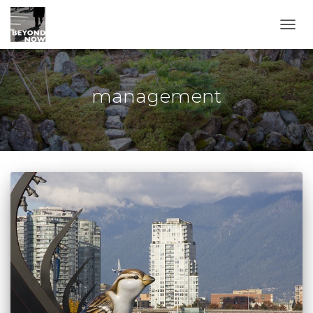
TOGG
management