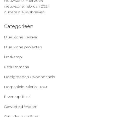
nieuwsbrief mei 2024
nieuwsbrief februari 2024
oudere nieuwsbrieven
Categorieën
Blue Zone Festival
Blue Zone projecten
Boskamp
Città Romana
Doelgroepen / woonpanels
Dorpsplein Mierlo-Hout
Erven op Texel
Geworteld Wonen
Grijs Kleurt de Stad