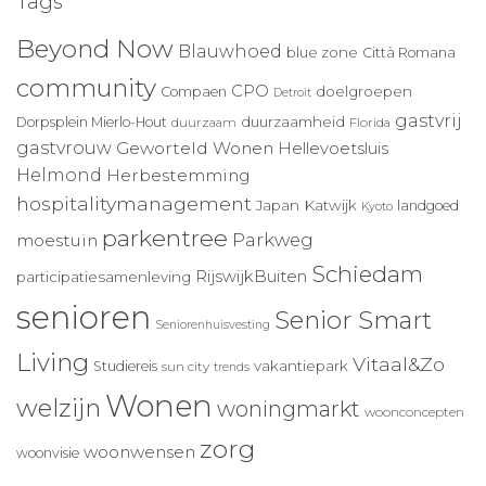
Tags
Beyond Now
Blauwhoed
blue zone
Città Romana
community
CPO
doelgroepen
Compaen
Detroit
gastvrij
duurzaamheid
Dorpsplein Mierlo-Hout
duurzaam
Florida
gastvrouw
Geworteld Wonen
Hellevoetsluis
Helmond
Herbestemming
hospitalitymanagement
Japan
Katwijk
landgoed
Kyoto
parkentree
Parkweg
moestuin
Schiedam
RijswijkBuiten
participatiesamenleving
senioren
Senior Smart
Seniorenhuisvesting
Living
Vitaal&Zo
vakantiepark
Studiereis
sun city
trends
Wonen
welzijn
woningmarkt
woonconcepten
zorg
woonwensen
woonvisie