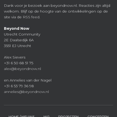
Dank voor je bezoek aan beyondnow.nl. Reacties zijn altijd
welkom. Blijf op de hoogte van de ontwikkelingen op de
site via de
RSS feed
.
Beyond Now
Utrecht Community
2E Daalsedijk 6A
3551 EJ Utrecht
Alex Sievers
+31 6 50 68 51 75
alex@beyondnow.nl
en Annelies van der Nagel
+31 6 53 79 36 98
annelies@beyondnow.nl
HOME / NIEUWS
WIJ
PROJECTEN
CONCEPTEN