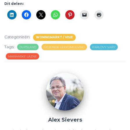
Dit delen:
Categorieën:
WONINGMARKT / VISIE
Tags:
DUITSLAND
GEZONDE LEEFOMGEVING
KARLOVY VARY
MARIANSKE LAZNE
Alex Sievers