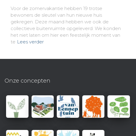
Voor de zomervakantie hebben 19 trotse
bewoners de sleutel van hun nieuwe huis
gekregen. Deze maand hebben we ook de
collectieve buitenruimte opgeleverd. We konden
het niet laten om hier een feestelijk moment van
te
Lees verder
Onze concepten