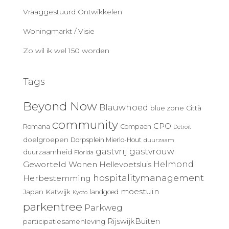
Vraaggestuurd Ontwikkelen
Woningmarkt / Visie
Zo wil ik wel 150 worden
Tags
Beyond Now
Blauwhoed
blue zone
Città
community
CPO
Romana
Compaen
Detroit
doelgroepen
Dorpsplein Mierlo-Hout
duurzaam
gastvrij
gastvrouw
duurzaamheid
Florida
Geworteld Wonen
Helmond
Hellevoetsluis
hospitalitymanagement
Herbestemming
moestuin
Japan
Katwijk
landgoed
Kyoto
parkentree
Parkweg
RijswijkBuiten
participatiesamenleving