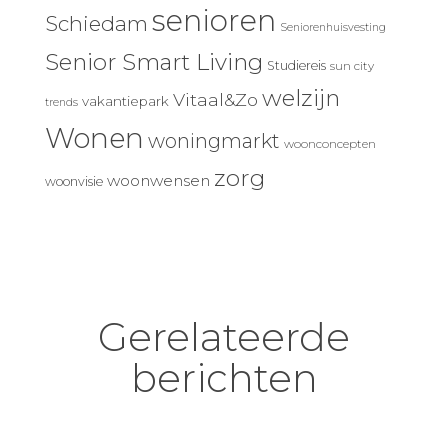
senioren
Schiedam
Seniorenhuisvesting
Senior Smart Living
Studiereis
sun city
welzijn
Vitaal&Zo
vakantiepark
trends
Wonen
woningmarkt
woonconcepten
zorg
woonwensen
woonvisie
Gerelateerde
berichten