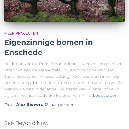
MEER PROJECTEN
Eigenzinnige bomen in
Enschede
Marktconsultatie Prins Bernhardpark …Met zestien mensen
zitten we aan de keukentafel in Landgoedboerderij De
Judithhoeve. Een knusse setting. Voor ons een flinke kop
groentesoep, buiten de bomen en beesten van Losser. Zo
wanen we ons in de landelijke sferen van Twente, ofwel in
stijl van het niet-stedelijke karakter van Prins
Lees verder
Door
Alex Sievers
,
13 jaar
geleden
See Beyond Now