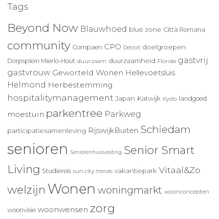
Tags
Beyond Now
Blauwhoed
blue zone
Città Romana
community
CPO
doelgroepen
Compaen
Detroit
gastvrij
duurzaamheid
Dorpsplein Mierlo-Hout
duurzaam
Florida
gastvrouw
Geworteld Wonen
Hellevoetsluis
Helmond
Herbestemming
hospitalitymanagement
Japan
Katwijk
landgoed
Kyoto
parkentree
Parkweg
moestuin
Schiedam
RijswijkBuiten
participatiesamenleving
senioren
Senior Smart
Seniorenhuisvesting
Living
Vitaal&Zo
vakantiepark
Studiereis
sun city
trends
Wonen
welzijn
woningmarkt
woonconcepten
zorg
woonwensen
woonvisie