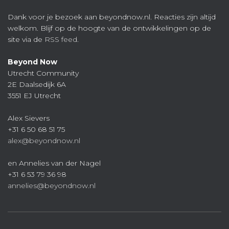
Dank voor je bezoek aan beyondnow.nl. Reacties zijn altijd
welkom. Blijf op de hoogte van de ontwikkelingen op de
site via de
RSS feed
.
Beyond Now
Utrecht Community
2E Daalsedijk 6A
3551 EJ Utrecht
Alex Sievers
+31 6 50 68 51 75
alex@beyondnow.nl
en Annelies van der Nagel
+31 6 53 79 36 98
annelies@beyondnow.nl