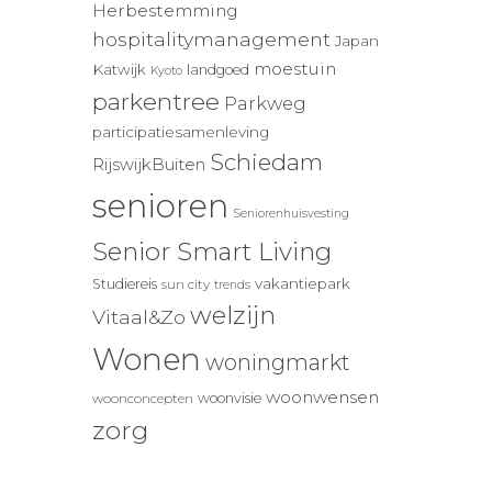
Herbestemming
hospitalitymanagement
Japan
moestuin
Katwijk
landgoed
Kyoto
parkentree
Parkweg
participatiesamenleving
Schiedam
RijswijkBuiten
senioren
Seniorenhuisvesting
Senior Smart Living
vakantiepark
Studiereis
sun city
trends
welzijn
Vitaal&Zo
Wonen
woningmarkt
woonwensen
woonvisie
woonconcepten
zorg