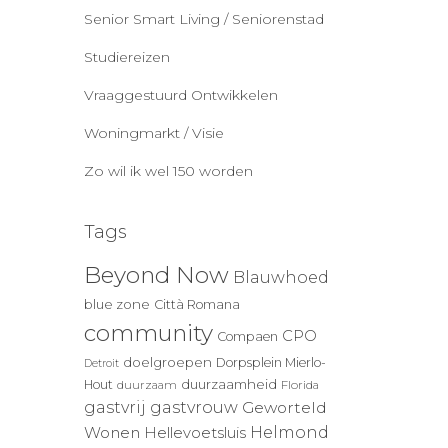
Senior Smart Living / Seniorenstad
Studiereizen
Vraaggestuurd Ontwikkelen
Woningmarkt / Visie
Zo wil ik wel 150 worden
Tags
Beyond Now
Blauwhoed
blue zone
Città Romana
community
CPO
Compaen
doelgroepen
Dorpsplein Mierlo-
Detroit
duurzaamheid
Hout
duurzaam
Florida
gastvrij
gastvrouw
Geworteld
Wonen
Helmond
Hellevoetsluis