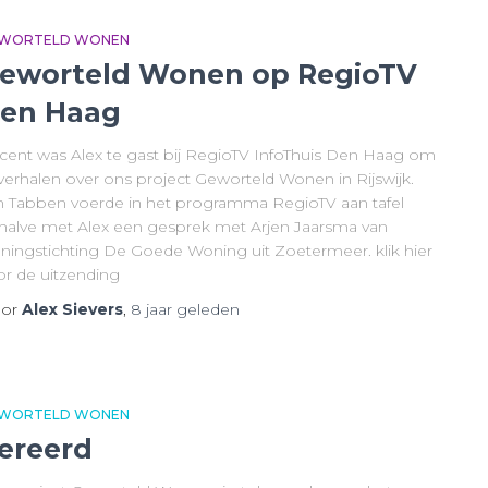
WORTELD WONEN
eworteld Wonen op RegioTV
en Haag
cent was Alex te gast bij RegioTV InfoThuis Den Haag om
 verhalen over ons project Geworteld Wonen in Rijswijk.
n Tabben voerde in het programma RegioTV aan tafel
halve met Alex een gesprek met Arjen Jaarsma van
ningstichting De Goede Woning uit Zoetermeer. klik hier
or de uitzending
or
Alex Sievers
,
8 jaar
geleden
WORTELD WONEN
ereerd