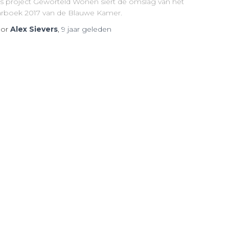
s project Geworteld Wonen siert de omslag van het
arboek 2017 van de Blauwe Kamer.
or
Alex Sievers
,
9 jaar
geleden