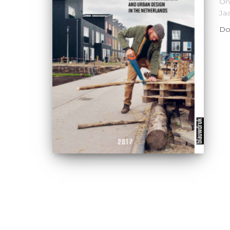
On
Ja
Do