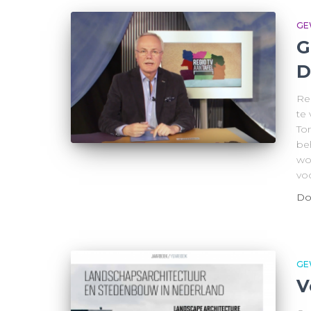
GE
G
D
Re
te
To
be
wo
vo
Do
GE
V