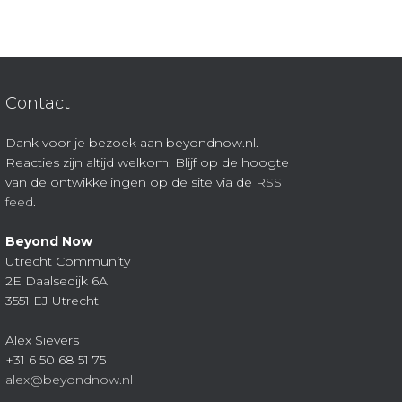
Contact
Dank voor je bezoek aan beyondnow.nl.
Reacties zijn altijd welkom. Blijf op de hoogte
van de ontwikkelingen op de site via de
RSS
feed
.
Beyond Now
Utrecht Community
2E Daalsedijk 6A
3551 EJ Utrecht
Alex Sievers
+31 6 50 68 51 75
alex@beyondnow.nl