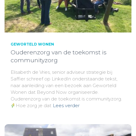
GEWORTELD WONEN
Ouderenzorg van de toekomst is
communityzorg
Elisabeth de Vries, senior adviseur strategie bij
Saffier schreef op LinkedIn onderstaande tekst,
naar aanleiding van een bezoek aan Geworteld
Wonen dat Beyond Now organiseerde.
Ouderenzorg van de toekomst is communityzorg.
Hoe zorg je dat
Lees verder