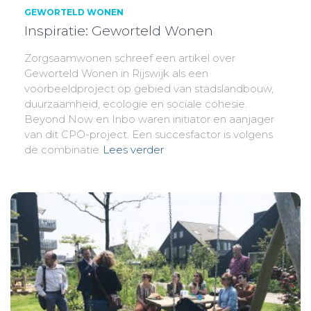
GEWORTELD WONEN
Inspiratie: Geworteld Wonen
Zorgsaamwonen schreef een artikel over
Geworteld Wonen in Rijswijk als een
voorbeeldproject op gebied van stadslandbouw,
duurzaamheid, ecologie en sociale cohesie.
Beyond Now en Inbo waren initiator en aanjager
van dit CPO-project. Een succesfactor is volgens
de combinatie
Lees verder