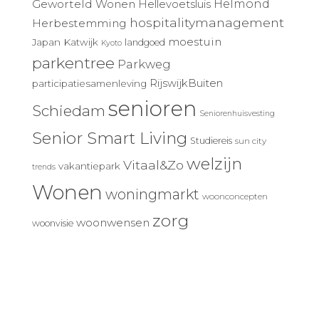
Geworteld Wonen
Helmond
Hellevoetsluis
hospitalitymanagement
Herbestemming
moestuin
Japan
Katwijk
landgoed
Kyoto
parkentree
Parkweg
RijswijkBuiten
participatiesamenleving
senioren
Schiedam
Seniorenhuisvesting
Senior Smart Living
Studiereis
sun city
welzijn
Vitaal&Zo
vakantiepark
trends
Wonen
woningmarkt
woonconcepten
zorg
woonwensen
woonvisie