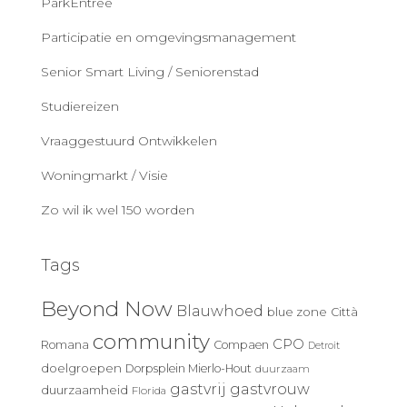
ParkEntree
Participatie en omgevingsmanagement
Senior Smart Living / Seniorenstad
Studiereizen
Vraaggestuurd Ontwikkelen
Woningmarkt / Visie
Zo wil ik wel 150 worden
Tags
Beyond Now
Blauwhoed
blue zone
Città
community
CPO
Romana
Compaen
Detroit
doelgroepen
Dorpsplein Mierlo-Hout
duurzaam
gastvrij
gastvrouw
duurzaamheid
Florida