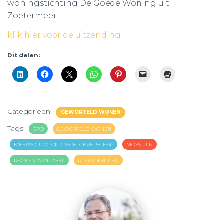
woningstichting De Goede Woning uit
Zoetermeer.
klik hier voor de uitzending
Dit delen:
Categorieën:
GEWORTELD WONEN
Tags:
CPO
GEWORTELD WONEN
MEERVOUDIG OPDRACHTGEVERSCHAP
MOESTUIN
REGIOTV AAN TAFEL
RIJSWIJKBUITEN