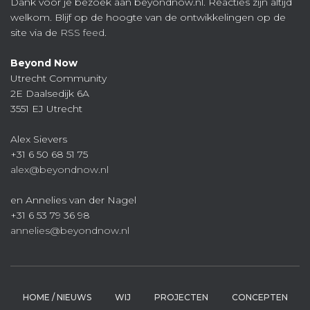
Dank voor je bezoek aan beyondnow.nl. Reacties zijn altijd
welkom. Blijf op de hoogte van de ontwikkelingen op de
site via de
RSS feed
.
Beyond Now
Utrecht Community
2E Daalsedijk 6A
3551 EJ Utrecht
Alex Sievers
+31 6 50 68 51 75
alex@beyondnow.nl
en Annelies van der Nagel
+31 6 53 79 36 98
annelies@beyondnow.nl
HOME / NIEUWS
WIJ
PROJECTEN
CONCEPTEN