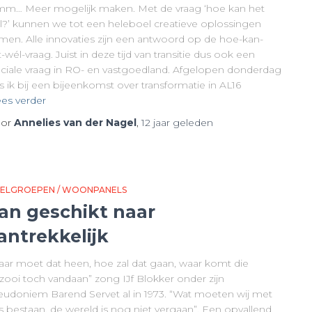
m… Meer mogelijk maken. Met de vraag ‘hoe kan het
l?’ kunnen we tot een heleboel creatieve oplossingen
men. Alle innovaties zijn een antwoord op de hoe-kan-
-wél-vraag. Juist in deze tijd van transitie dus ook een
uciale vraag in RO- en vastgoedland. Afgelopen donderdag
 ik bij een bijeenkomst over transformatie in AL16
es verder
or
Annelies van der Nagel
,
12 jaar
geleden
ELGROEPEN / WOONPANELS
an geschikt naar
antrekkelijk
aar moet dat heen, hoe zal dat gaan, waar komt die
zooi toch vandaan” zong IJf Blokker onder zijn
eudoniem Barend Servet al in 1973. “Wat moeten wij met
s bestaan, de wereld is nog niet vergaan”. Een opvallend