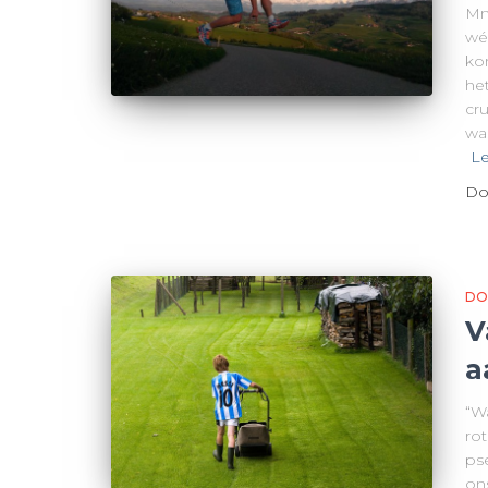
Mm
wé
ko
het
cr
was
Le
Do
DO
V
a
“W
rot
ps
on