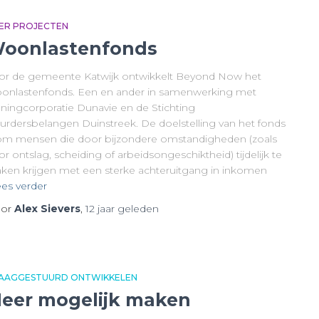
ER PROJECTEN
oonlastenfonds
or de gemeente Katwijk ontwikkelt Beyond Now het
onlastenfonds. Een en ander in samenwerking met
ningcorporatie Dunavie en de Stichting
urdersbelangen Duinstreek. De doelstelling van het fonds
 om mensen die door bijzondere omstandigheden (zoals
r ontslag, scheiding of arbeidsongeschiktheid) tijdelijk te
ken krijgen met een sterke achteruitgang in inkomen
es verder
or
Alex Sievers
,
12 jaar
geleden
AAGGESTUURD ONTWIKKELEN
eer mogelijk maken