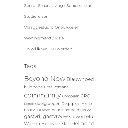
Senior Smart Living / Seniorenstad
Studiereizen
Vraaggestuurd Ontwikkelen
Woningmarkt / Visie
Zo wil ik wel 150 worden
Tags
Beyond Now
Blauwhoed
blue zone
Città Romana
community
CPO
Compaen
doelgroepen
Dorpsplein Mierlo-
Detroit
duurzaamheid
Hout
duurzaam
Florida
gastvrij
gastvrouw
Geworteld
Wonen
Helmond
Hellevoetsluis