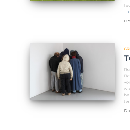
li
Le
Do
GR
T
Ru
Be
voo
wo
ber
ter
Do