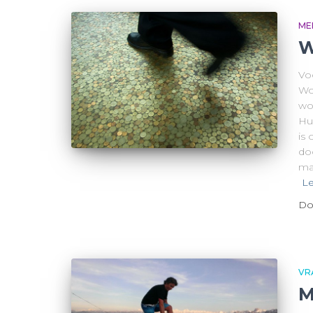
ME
W
Vo
Wo
wo
Hu
is
doo
ma
Le
Do
VR
M