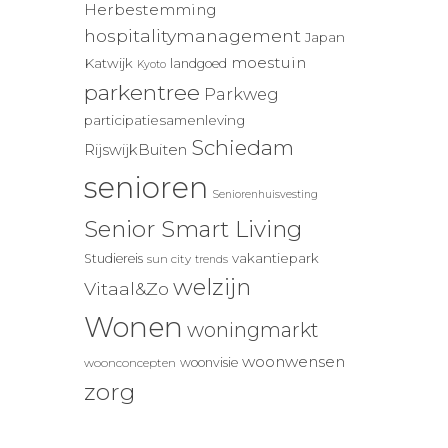
Herbestemming
hospitalitymanagement
Japan
moestuin
Katwijk
landgoed
Kyoto
parkentree
Parkweg
participatiesamenleving
Schiedam
RijswijkBuiten
senioren
Seniorenhuisvesting
Senior Smart Living
vakantiepark
Studiereis
sun city
trends
welzijn
Vitaal&Zo
Wonen
woningmarkt
woonwensen
woonvisie
woonconcepten
zorg