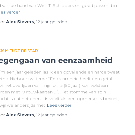
ed van de hand van Wim T. Schippers en goed passend in
es verder
or
Alex Sievers
,
12 jaar
geleden
IJS KLEURT DE STAD
egengaan van eenzaamheid
im een jaar geleden las ik een opvallende en harde tweet.
rtho Nieboer twitterde “Eenzaamheid heeft een getal:
r het overlijden van mijn oma (90 jaar) kon volstaan
rden met 19 rouwkaarten …”. Het stomme van zo’n
icht is dat het enerzijds voelt als een opmerkelijk bericht,
wijl we anderzijds met
Lees verder
or
Alex Sievers
,
12 jaar
geleden