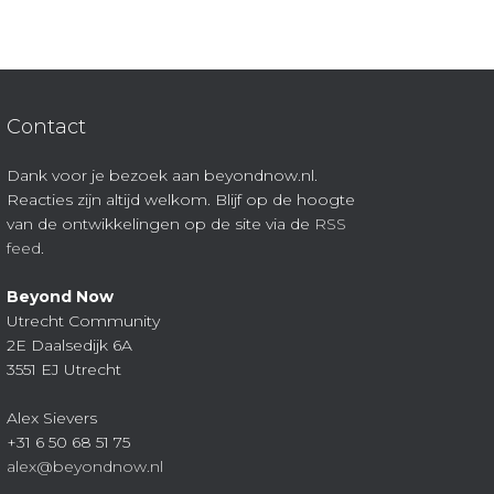
Contact
Dank voor je bezoek aan beyondnow.nl.
Reacties zijn altijd welkom. Blijf op de hoogte
van de ontwikkelingen op de site via de
RSS
feed
.
Beyond Now
Utrecht Community
2E Daalsedijk 6A
3551 EJ Utrecht
Alex Sievers
+31 6 50 68 51 75
alex@beyondnow.nl