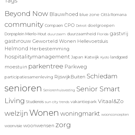
Tags
Beyond Now
Blauwhoed
blue zone
Città Romana
community
CPO
doelgroepen
Compaen
Detroit
gastvrij
duurzaamheid
Dorpsplein Mierlo-Hout
duurzaam
Florida
gastvrouw
Geworteld Wonen
Hellevoetsluis
Helmond
Herbestemming
hospitalitymanagement
Japan
Katwijk
landgoed
Kyoto
parkentree
Parkweg
moestuin
Schiedam
RijswijkBuiten
participatiesamenleving
senioren
Senior Smart
Seniorenhuisvesting
Living
Vitaal&Zo
vakantiepark
Studiereis
sun city
trends
Wonen
welzijn
woningmarkt
woonconcepten
zorg
woonwensen
woonvisie