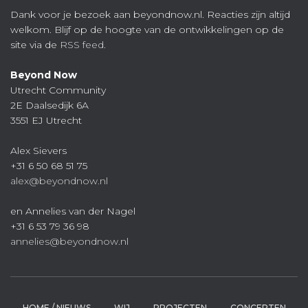
Dank voor je bezoek aan beyondnow.nl. Reacties zijn altijd
welkom. Blijf op de hoogte van de ontwikkelingen op de
site via de
RSS feed
.
Beyond Now
Utrecht Community
2E Daalsedijk 6A
3551 EJ Utrecht
Alex Sievers
+31 6 50 68 51 75
alex@beyondnow.nl
en Annelies van der Nagel
+31 6 53 79 36 98
annelies@beyondnow.nl
HOME / NIEUWS
WIJ
PROJECTEN
CONCEPTEN