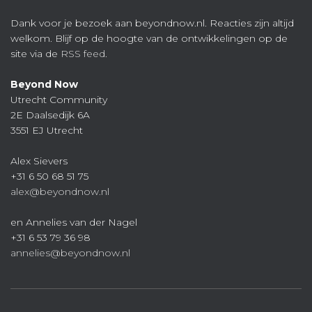
Dank voor je bezoek aan beyondnow.nl. Reacties zijn altijd
welkom. Blijf op de hoogte van de ontwikkelingen op de
site via de
RSS feed
.
Beyond Now
Utrecht Community
2E Daalsedijk 6A
3551 EJ Utrecht
Alex Sievers
+31 6 50 68 51 75
alex@beyondnow.nl
en Annelies van der Nagel
+31 6 53 79 36 98
annelies@beyondnow.nl