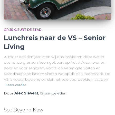
GRIJS KLEURT DE STAD
Lunchreis naar de VS – Senior
Living
Al meer dan tien jaar laten wij ons inspireren door wat er
over onze grenzen heen gebeurt op het vlak van wonen
door en voor senioren. Vooral de Verenigde Staten en
Scandinavische landen vinden we op dit vlak interessant. De
VS is vooral boeiend omdat het vele voorbeelden laat zien
Lees verder
Door
Alex Sievers
,
12 jaar
geleden
See Beyond Now