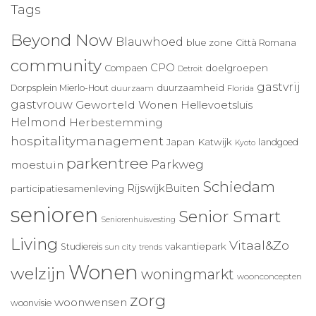
Tags
Beyond Now
Blauwhoed
blue zone
Città Romana
community
CPO
doelgroepen
Compaen
Detroit
gastvrij
duurzaamheid
Dorpsplein Mierlo-Hout
duurzaam
Florida
gastvrouw
Geworteld Wonen
Hellevoetsluis
Helmond
Herbestemming
hospitalitymanagement
Japan
Katwijk
landgoed
Kyoto
parkentree
Parkweg
moestuin
Schiedam
RijswijkBuiten
participatiesamenleving
senioren
Senior Smart
Seniorenhuisvesting
Living
Vitaal&Zo
vakantiepark
Studiereis
sun city
trends
Wonen
welzijn
woningmarkt
woonconcepten
zorg
woonwensen
woonvisie