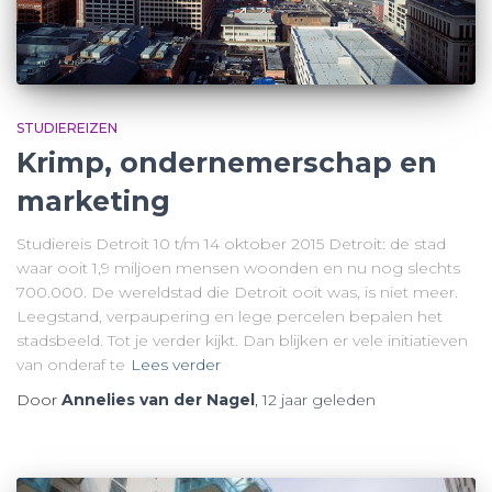
STUDIEREIZEN
Krimp, ondernemerschap en
marketing
Studiereis Detroit 10 t/m 14 oktober 2015 Detroit: de stad
waar ooit 1,9 miljoen mensen woonden en nu nog slechts
700.000. De wereldstad die Detroit ooit was, is niet meer.
Leegstand, verpaupering en lege percelen bepalen het
stadsbeeld. Tot je verder kijkt. Dan blijken er vele initiatieven
van onderaf te
Lees verder
Door
Annelies van der Nagel
,
12 jaar
geleden