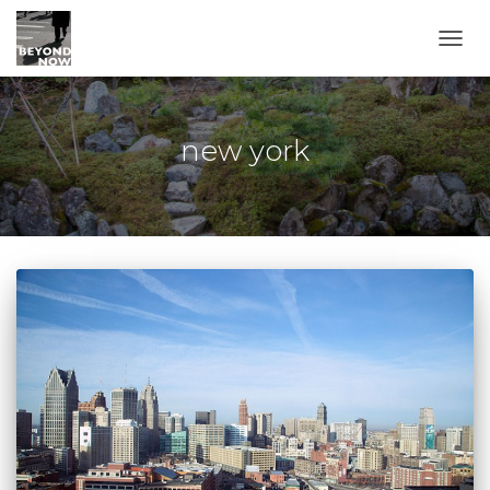
TOGG
new york