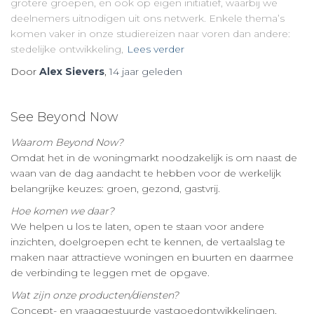
grotere groepen, en ook op eigen initiatief, waarbij we
deelnemers uitnodigen uit ons netwerk. Enkele thema’s
komen vaker in onze studiereizen naar voren dan andere:
stedelijke ontwikkeling,
Lees verder
Door
Alex Sievers
,
14 jaar
geleden
See Beyond Now
Waarom Beyond Now?
Omdat het in de woningmarkt noodzakelijk is om naast de
waan van de dag aandacht te hebben voor de werkelijk
belangrijke keuzes: groen, gezond, gastvrij.
Hoe komen we daar?
We helpen u los te laten, open te staan voor andere
inzichten, doelgroepen echt te kennen, de vertaalslag te
maken naar attractieve woningen en buurten en daarmee
de verbinding te leggen met de opgave.
Wat zijn onze producten/diensten?
Concept- en vraaggestuurde vastgoedontwikkelingen,