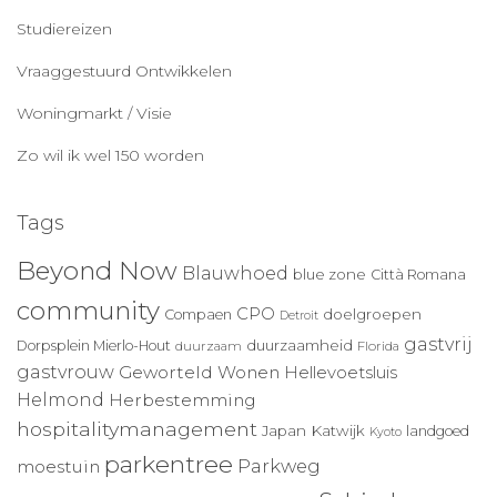
Studiereizen
Vraaggestuurd Ontwikkelen
Woningmarkt / Visie
Zo wil ik wel 150 worden
Tags
Beyond Now
Blauwhoed
blue zone
Città Romana
community
CPO
doelgroepen
Compaen
Detroit
gastvrij
duurzaamheid
Dorpsplein Mierlo-Hout
duurzaam
Florida
gastvrouw
Geworteld Wonen
Hellevoetsluis
Helmond
Herbestemming
hospitalitymanagement
Japan
Katwijk
landgoed
Kyoto
parkentree
Parkweg
moestuin