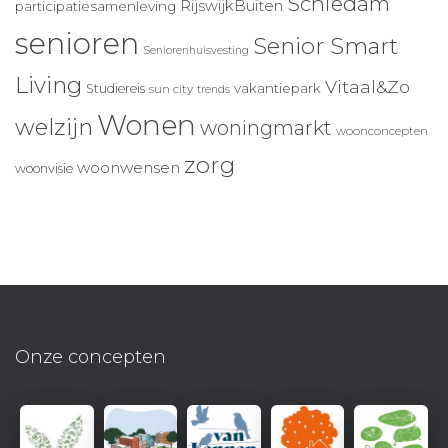
Schiedam
RijswijkBuiten
participatiesamenleving
senioren
Senior Smart
Seniorenhuisvesting
Living
Vitaal&Zo
vakantiepark
Studiereis
sun city
trends
Wonen
welzijn
woningmarkt
woonconcepten
zorg
woonwensen
woonvisie
Onze concepten