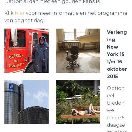
Detroit al dan niet een gouden kans is.
Klik
hier
voor meer informatie en het programma
van dag tot dag.
Verleng
ing
New
York 15
t/m 16
oktober
2015
Option
eel
bieden
we
na de 5-
daagse