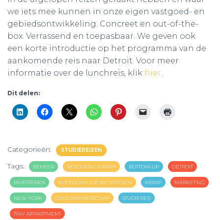
we iets mee kunnen in onze eigen vastgoed- en
gebiedsontwikkeling. Concreet en out-of-the-
box. Verrassend en toepasbaar. We geven ook
een korte introductie op het programma van de
aankomende reis naar Detroit. Voor meer
informatie over de lunchreis, klik
hier
.
Dit delen:
Categorieën:
STUDIEREIZEN
Tags:
BEHEER
BEVOLKINGSKRIMP
BOTTOM-UP
DETROIT
INVESTEREN
KLEINSCHALIGE INITIATIEVEN
KRIMP
MARKETING
NEW YORK
ONDERNEMERSCHAP
STUDIEREIS
TINY APPARTMENT