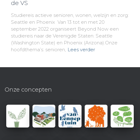
de VS
Studiereis actieve senioren, wonen, welzijn en zorg:
Seattle en Phoenix Van 13 tot en met 20
september 2022 organiseert Beyond Now een
studiereis naar de Verenigde Staten: Seattle
(Washington State) en Phoenix (Arizona).Onze
hoofdthema’s: senioren,
Lees verder
Onze concepten