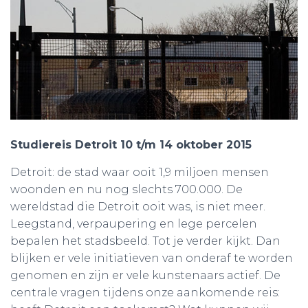
Studiereis Detroit 10 t/m 14 oktober 2015
Detroit: de stad waar ooit 1,9 miljoen mensen
woonden en nu nog slechts 700.000. De
wereldstad die Detroit ooit was, is niet meer.
Leegstand, verpaupering en lege percelen
bepalen het stadsbeeld. Tot je verder kijkt. Dan
blijken er vele initiatieven van onderaf te worden
genomen en zijn er vele kunstenaars actief. De
centrale vragen tijdens onze aankomende reis: