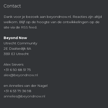
Contact
Dank voor je bezoek aan beyondnow.nl. Reacties zijn altijd
welkom. Blijf op de hoogte van de ontwikkelingen op de
site via de
RSS feed
.
Beyond Now
Utrecht Community
2E Daalsedijk 6A
3551 EJ Utrecht
Alex Sievers
+31 6 50 68 51 75
alex@beyondnow.nl
en Annelies van der Nagel
+31 6 53 79 36 98
annelies@beyondnow.nl