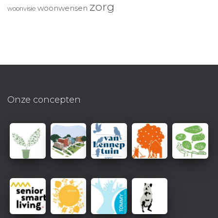
zorg
woonwensen
woonvisie
Onze concepten