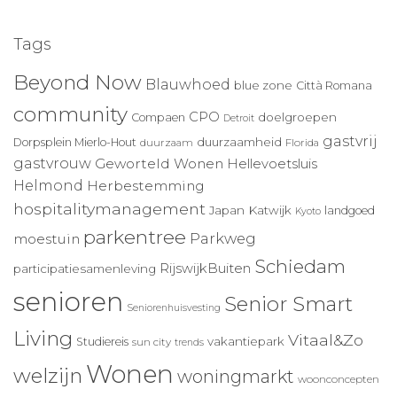
Tags
Beyond Now
Blauwhoed
blue zone
Città Romana
community
CPO
doelgroepen
Compaen
Detroit
gastvrij
duurzaamheid
Dorpsplein Mierlo-Hout
duurzaam
Florida
gastvrouw
Geworteld Wonen
Hellevoetsluis
Helmond
Herbestemming
hospitalitymanagement
Japan
Katwijk
landgoed
Kyoto
parkentree
Parkweg
moestuin
Schiedam
RijswijkBuiten
participatiesamenleving
senioren
Senior Smart
Seniorenhuisvesting
Living
Vitaal&Zo
vakantiepark
Studiereis
sun city
trends
Wonen
welzijn
woningmarkt
woonconcepten