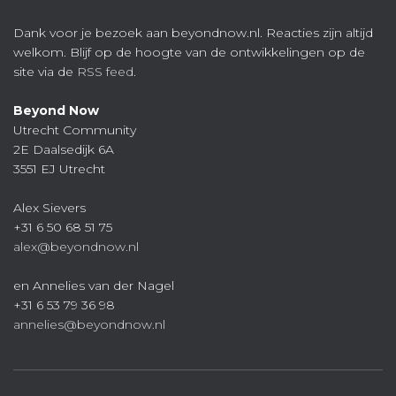
Dank voor je bezoek aan beyondnow.nl. Reacties zijn altijd
welkom. Blijf op de hoogte van de ontwikkelingen op de
site via de
RSS feed
.
Beyond Now
Utrecht Community
2E Daalsedijk 6A
3551 EJ Utrecht
Alex Sievers
+31 6 50 68 51 75
alex@beyondnow.nl
en Annelies van der Nagel
+31 6 53 79 36 98
annelies@beyondnow.nl