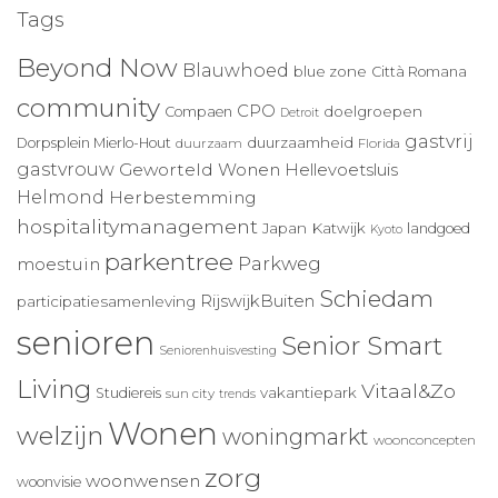
Tags
Beyond Now
Blauwhoed
blue zone
Città Romana
community
CPO
doelgroepen
Compaen
Detroit
gastvrij
duurzaamheid
Dorpsplein Mierlo-Hout
duurzaam
Florida
gastvrouw
Geworteld Wonen
Hellevoetsluis
Helmond
Herbestemming
hospitalitymanagement
Japan
Katwijk
landgoed
Kyoto
parkentree
Parkweg
moestuin
Schiedam
RijswijkBuiten
participatiesamenleving
senioren
Senior Smart
Seniorenhuisvesting
Living
Vitaal&Zo
vakantiepark
Studiereis
sun city
trends
Wonen
welzijn
woningmarkt
woonconcepten
zorg
woonwensen
woonvisie