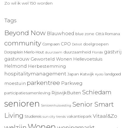
Zo wil ik wel 150 worden
Tags
Beyond Now
Blauwhoed
blue zone
Città Romana
community
CPO
doelgroepen
Compaen
Detroit
gastvrij
duurzaamheid
Dorpsplein Mierlo-Hout
duurzaam
Florida
gastvrouw
Geworteld Wonen
Hellevoetsluis
Helmond
Herbestemming
hospitalitymanagement
Japan
Katwijk
landgoed
Kyoto
parkentree
Parkweg
moestuin
Schiedam
RijswijkBuiten
participatiesamenleving
senioren
Senior Smart
Seniorenhuisvesting
Living
Vitaal&Zo
vakantiepark
Studiereis
sun city
trends
Wonen
welzijn
woningmarkt