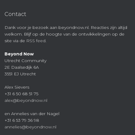
Contact
Dank voor je bezoek aan beyondnow.nl. Reacties zijn altijd
welkom. Blijf op de hoogte van de ontwikkelingen op de
site via de
RSS feed
.
Beyond Now
Utrecht Community
2E Daalsedijk 6A
3551 EJ Utrecht
Alex Sievers
+31 6 50 68 51 75
alex@beyondnow.nl
en Annelies van der Nagel
+31 6 53 79 36 98
annelies@beyondnow.nl