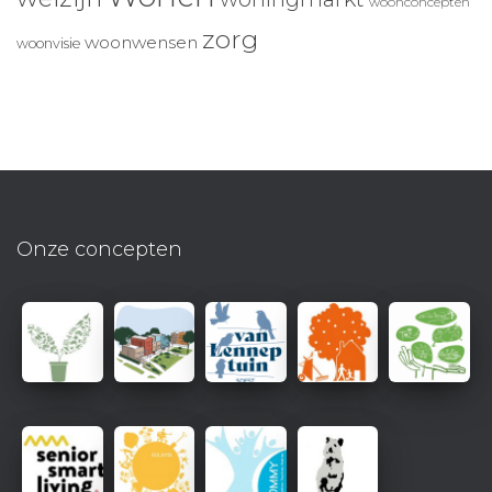
woonconcepten
zorg
woonwensen
woonvisie
Onze concepten