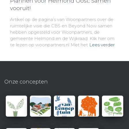
Plannen voor Helmond Oost: Samen
vooruit!
Artikel op de pagina’s van Woonpartners over de
ruimtelijke visie die CB5 en Beyond Now samen
hebben opgesteld voor Woonpartners, de
gemeente Helmond en de Wijkraad. Klik hier om
te lezen op woonpartners.nl Met het
Lees verder
Onze concepten