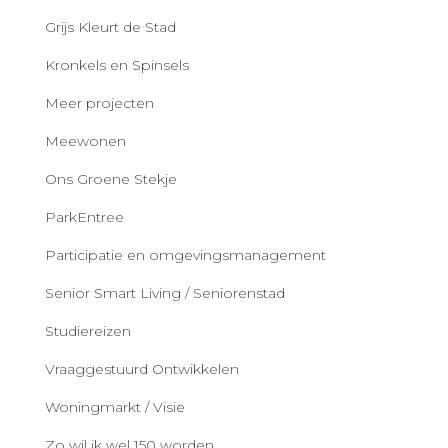
Grijs Kleurt de Stad
Kronkels en Spinsels
Meer projecten
Meewonen
Ons Groene Stekje
ParkEntree
Participatie en omgevingsmanagement
Senior Smart Living / Seniorenstad
Studiereizen
Vraaggestuurd Ontwikkelen
Woningmarkt / Visie
Zo wil ik wel 150 worden