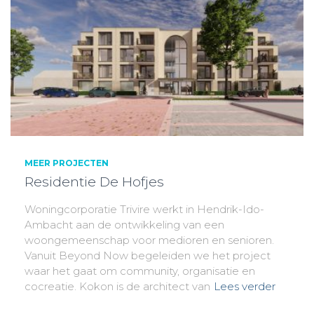
MEER PROJECTEN
Residentie De Hofjes
Woningcorporatie Trivire werkt in Hendrik-Ido-
Ambacht aan de ontwikkeling van een
woongemeenschap voor medioren en senioren.
Vanuit Beyond Now begeleiden we het project
waar het gaat om community, organisatie en
cocreatie. Kokon is de architect van
Lees verder