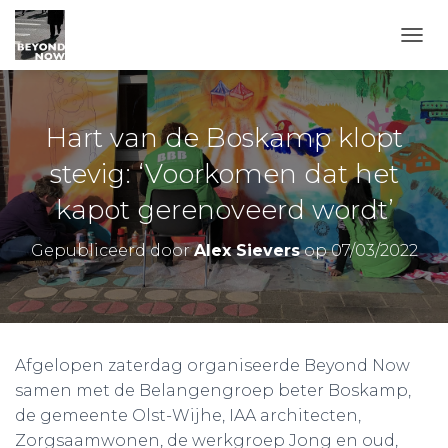
TOGG
Hart van de Boskamp klopt
stevig: ‘Voorkomen dat het
kapot gerenoveerd wordt’
Gepubliceerd door
Alex Sievers
op
07/03/2022
Afgelopen zaterdag organiseerde Beyond Now
samen met de Belangengroep beter Boskamp,
de gemeente Olst-Wijhe, IAA architecten,
Zorgsaamwonen, de werkgroep Jong en oud,