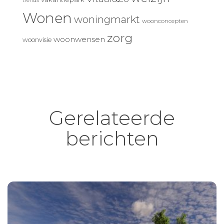
trends
Wonen
woningmarkt
woonconcepten
zorg
woonwensen
woonvisie
Gerelateerde
berichten