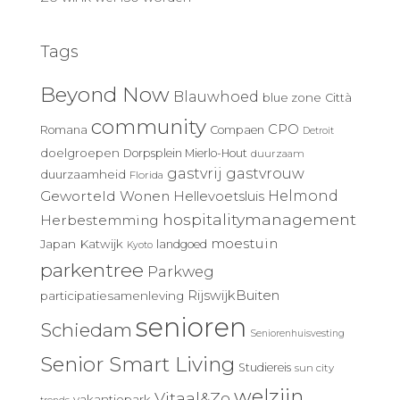
Tags
Beyond Now
Blauwhoed
blue zone
Città
community
CPO
Romana
Compaen
Detroit
doelgroepen
Dorpsplein Mierlo-Hout
duurzaam
gastvrij
gastvrouw
duurzaamheid
Florida
Geworteld Wonen
Helmond
Hellevoetsluis
hospitalitymanagement
Herbestemming
moestuin
Japan
Katwijk
landgoed
Kyoto
parkentree
Parkweg
RijswijkBuiten
participatiesamenleving
senioren
Schiedam
Seniorenhuisvesting
Senior Smart Living
Studiereis
sun city
welzijn
Vitaal&Zo
vakantiepark