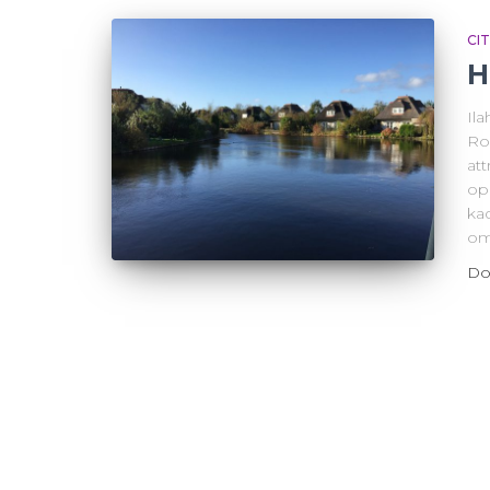
CI
H
Ila
Ro
att
op 
kad
om
Do