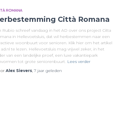
TTÀ ROMANA
erbestemming Città Romana
h Rubio schreef vandaag in het AD over ons project Citta
mana in Hellevoetsluis, dat wil herbestemmen naar een
ractieve woonbuurt voor senioren. Klik hier om het artikel
ad.nl te lezen. Hellevoetsluis mag vrijwel zeker, in het
er van een landelijke proef, een luxe vakantiepark
vormen tot grote seniorenbuurt.
Lees verder
or
Alex Sievers
,
7 jaar
geleden