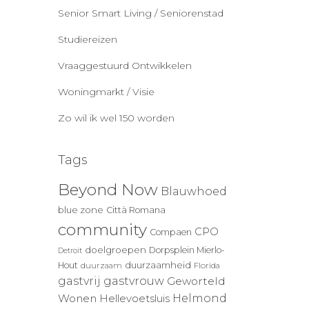
Senior Smart Living / Seniorenstad
Studiereizen
Vraaggestuurd Ontwikkelen
Woningmarkt / Visie
Zo wil ik wel 150 worden
Tags
Beyond Now
Blauwhoed
blue zone
Città Romana
community
CPO
Compaen
doelgroepen
Dorpsplein Mierlo-
Detroit
duurzaamheid
Hout
duurzaam
Florida
gastvrij
gastvrouw
Geworteld
Wonen
Helmond
Hellevoetsluis