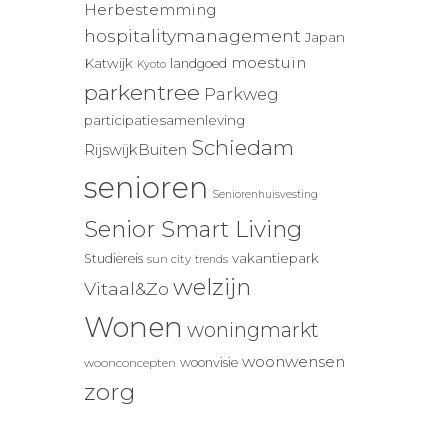
Herbestemming
hospitalitymanagement
Japan
moestuin
Katwijk
landgoed
Kyoto
parkentree
Parkweg
participatiesamenleving
Schiedam
RijswijkBuiten
senioren
Seniorenhuisvesting
Senior Smart Living
vakantiepark
Studiereis
sun city
trends
welzijn
Vitaal&Zo
Wonen
woningmarkt
woonwensen
woonvisie
woonconcepten
zorg