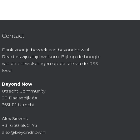
Contact
Dank voor je bezoek aan beyondnow.nl.
Reacties zijn altijd welkom. Blijf op de hoogte
van de ontwikkelingen op de site via de
RSS
feed
.
Beyond Now
Utrecht Community
2E Daalsedijk 6A
3551 EJ Utrecht
Alex Sievers
+31 6 50 68 51 75
alex@beyondnow.nl