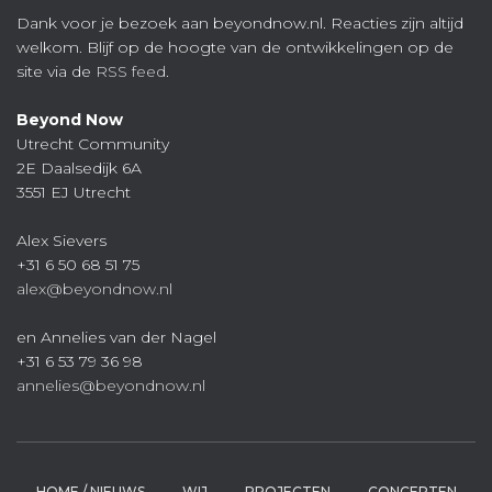
Dank voor je bezoek aan beyondnow.nl. Reacties zijn altijd
welkom. Blijf op de hoogte van de ontwikkelingen op de
site via de
RSS feed
.
Beyond Now
Utrecht Community
2E Daalsedijk 6A
3551 EJ Utrecht
Alex Sievers
+31 6 50 68 51 75
alex@beyondnow.nl
en Annelies van der Nagel
+31 6 53 79 36 98
annelies@beyondnow.nl
HOME / NIEUWS
WIJ
PROJECTEN
CONCEPTEN