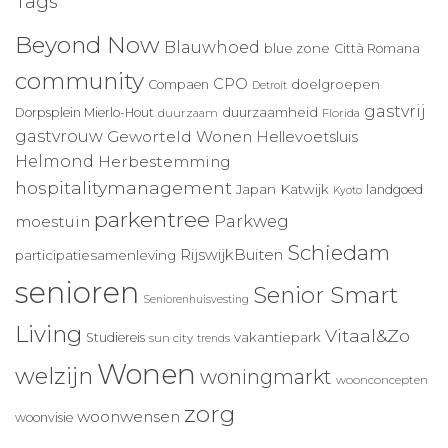
Tags
Beyond Now
Blauwhoed
blue zone
Città Romana
community
CPO
doelgroepen
Compaen
Detroit
gastvrij
duurzaamheid
Dorpsplein Mierlo-Hout
duurzaam
Florida
gastvrouw
Geworteld Wonen
Hellevoetsluis
Helmond
Herbestemming
hospitalitymanagement
Japan
Katwijk
landgoed
Kyoto
parkentree
Parkweg
moestuin
Schiedam
RijswijkBuiten
participatiesamenleving
senioren
Senior Smart
Seniorenhuisvesting
Living
Vitaal&Zo
vakantiepark
Studiereis
sun city
trends
Wonen
welzijn
woningmarkt
woonconcepten
zorg
woonwensen
woonvisie