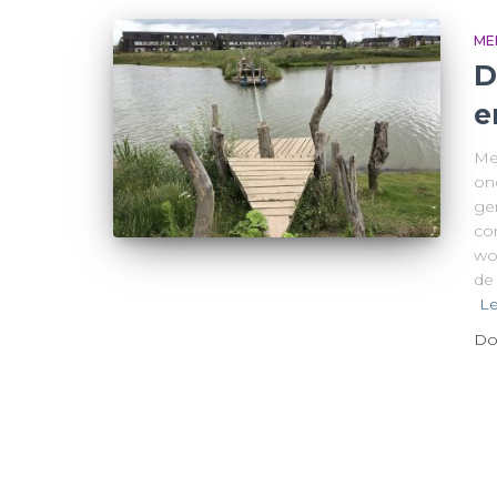
ME
D
e
Me
on
ge
co
wo
de
Le
Do