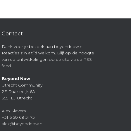
Contact
Dank voor je bezoek aan beyondnow.nl.
Reacties zijn altijd welkom. Blijf op de hoogte
van de ontwikkelingen op de site via de
RSS
feed
.
Beyond Now
Utrecht Community
2E Daalsedijk 6A
3551 EJ Utrecht
Alex Sievers
+31 6 50 68 51 75
alex@beyondnow.nl