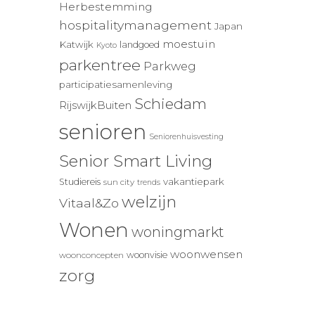
Herbestemming
hospitalitymanagement
Japan
moestuin
Katwijk
landgoed
Kyoto
parkentree
Parkweg
participatiesamenleving
Schiedam
RijswijkBuiten
senioren
Seniorenhuisvesting
Senior Smart Living
vakantiepark
Studiereis
sun city
trends
welzijn
Vitaal&Zo
Wonen
woningmarkt
woonwensen
woonvisie
woonconcepten
zorg