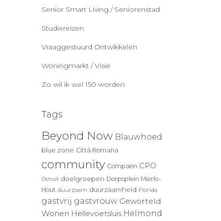
Senior Smart Living / Seniorenstad
Studiereizen
Vraaggestuurd Ontwikkelen
Woningmarkt / Visie
Zo wil ik wel 150 worden
Tags
Beyond Now
Blauwhoed
blue zone
Città Romana
community
CPO
Compaen
doelgroepen
Dorpsplein Mierlo-
Detroit
duurzaamheid
Hout
duurzaam
Florida
gastvrij
gastvrouw
Geworteld
Wonen
Helmond
Hellevoetsluis